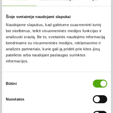
Pagal abėcėlę:
Šioje svetainėje naudojami slapukai
Naudojame slapukus, kad galėtume suasmeninti turinį
Rezultatų nerasta...
bei skelbimus, teikti visuomeninės medijos funkcijas ir
analizuoti srautą. Be to, svetainės naudojimo informaciją
bendriname su visuomeninės medijos, reklamavimo ir
analizės partneriais, kurie gali ją pridėti prie kitos jūsų
pateiktos arba naudojant paslaugas surinktos
informacijos.
Projekto vykdytojas
Sutikimo
Būtini
pasirinkimas
Projekto partneris
Nuostatos