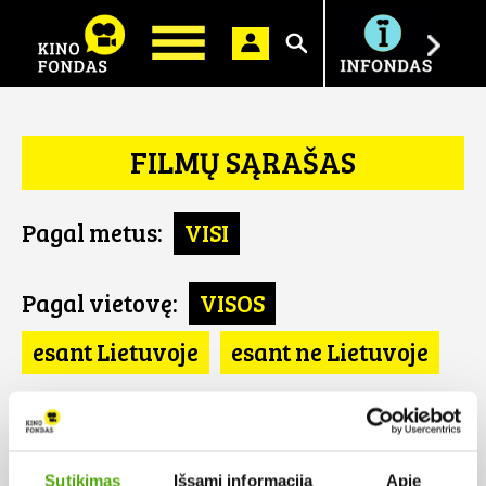
Ieškoti
FILMŲ SĄRAŠAS
Pagal metus:
VISI
Pagal vietovę:
VISOS
esant Lietuvoje
esant ne Lietuvoje
Pagal šalį:
VISOS
Austrija
Sutikimas
Išsami informacija
Apie