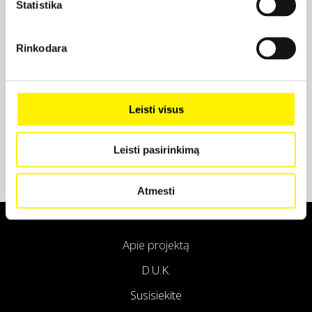
Statistika
Projekto partneris
Rinkodara
Projekto partneris
Leisti visus
Leisti pasirinkimą
Atmesti
Apie projektą
D.U.K.
Susisiekite