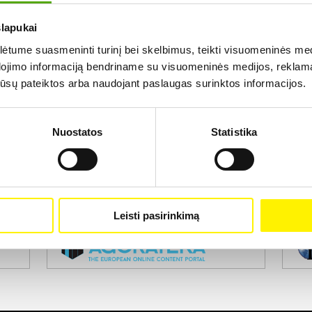
slapukai
Rezultatų nerasta...
tume suasmeninti turinį bei skelbimus, teikti visuomeninės medij
dojimo informaciją bendriname su visuomeninės medijos, reklamav
os jūsų pateiktos arba naudojant paslaugas surinktos informacijos.
Nuostatos
Statistika
Projekto vykdytojas
Leisti pasirinkimą
Projekto partneris
Pro