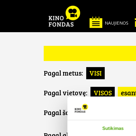
NAUJIENOS
Pagal metus:
VISI
Pagal vietovę:
VISOS
esan
Pagal šalį:
VISOS
Turkija
Sutikimas
Pagal abėcėlę: