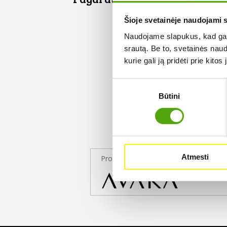
Šioje svetainėje naudojami 
Naudojame slapukus, kad galė
srautą. Be to, svetainės nau
kurie gali ją pridėti prie kit
Sutikimo
Būtini
pasirinkimas
Atmesti
Projekto partneris