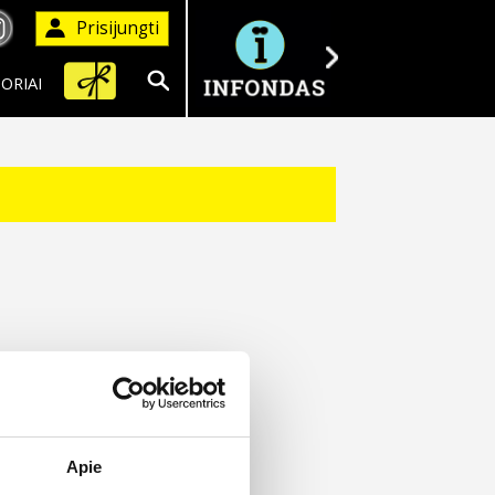
Prisijungti
ORIAI
Ieškoti
Apie