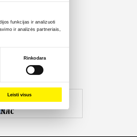
os funkcijas ir analizuoti
imo ir analizės partneriais,
Rinkodara
Leisti visus
jekto partneris