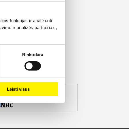
os funkcijas ir analizuoti
imo ir analizės partneriais,
Rinkodara
Leisti visus
jekto partneris