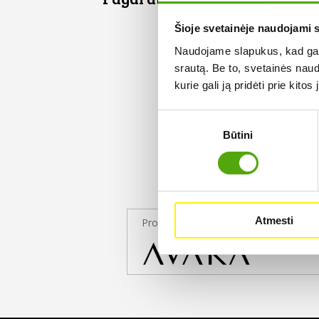
Šioje svetainėje naudojami 
Naudojame slapukus, kad galė
srautą. Be to, svetainės nau
kurie gali ją pridėti prie kit
Sutikimo
Būtini
pasirinkimas
Atmesti
Projekto partneris