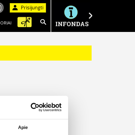
Prisijungti
ORIAI
Ieškoti
Apie