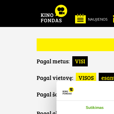
NAUJIENOS
Pagal metus:
VISI
Pagal vietovę:
VISOS
esan
Pagal šalį:
VISOS
FR
Sutikimas
Pagal abėcėlę: