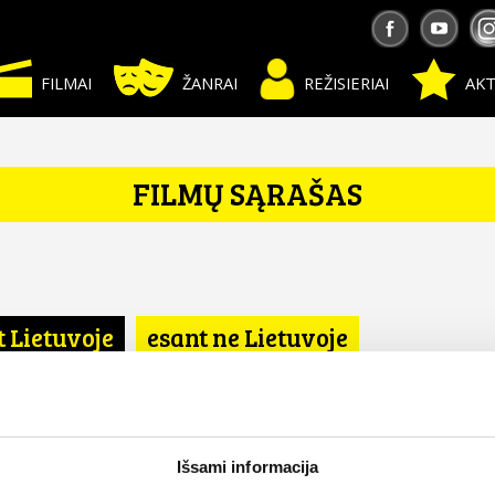
FILMAI
ŽANRAI
REŽISIERIAI
AKT
FILMŲ SĄRAŠAS
t Lietuvoje
esant ne Lietuvoje
Išsami informacija