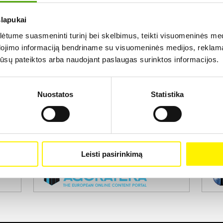
slapukai
Rezultatų nerasta...
tume suasmeninti turinį bei skelbimus, teikti visuomeninės medij
dojimo informaciją bendriname su visuomeninės medijos, reklamav
os jūsų pateiktos arba naudojant paslaugas surinktos informacijos.
Nuostatos
Statistika
Projekto vykdytojas
Leisti pasirinkimą
Projekto partneris
Pro