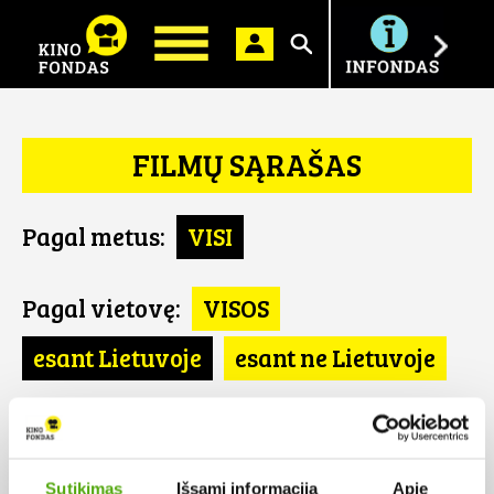
Ieškoti
FILMŲ SĄRAŠAS
Pagal metus:
VISI
Pagal vietovę:
VISOS
esant Lietuvoje
esant ne Lietuvoje
Pagal šalį:
VISOS
Jungtinės Amerikos Valstijos
Sutikimas
Išsami informacija
Apie