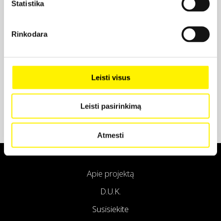
Statistika
Projekto partneris
Rinkodara
Projekto partneris
Leisti visus
Leisti pasirinkimą
Atmesti
Apie projektą
D.U.K.
Susisiekite