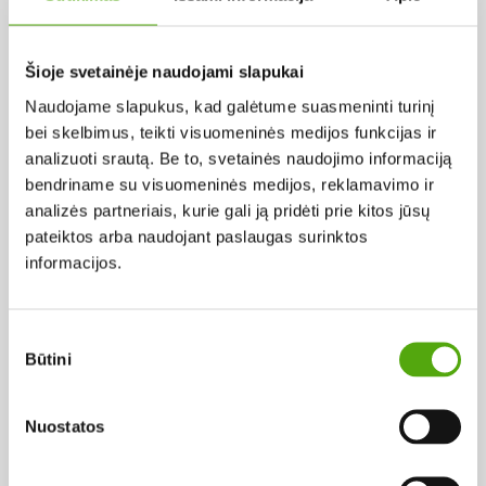
Pagal abėcėlę:
Šioje svetainėje naudojami slapukai
Naudojame slapukus, kad galėtume suasmeninti turinį
Rezultatų nerasta...
bei skelbimus, teikti visuomeninės medijos funkcijas ir
analizuoti srautą. Be to, svetainės naudojimo informaciją
bendriname su visuomeninės medijos, reklamavimo ir
analizės partneriais, kurie gali ją pridėti prie kitos jūsų
pateiktos arba naudojant paslaugas surinktos
informacijos.
Projekto vykdytojas
Sutikimo
Būtini
pasirinkimas
Projekto partneris
Nuostatos