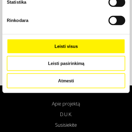
Statistika
Projekto partneris
Rinkodara
Projekto partneris
Leisti visus
Leisti pasirinkimą
Atmesti
Apie projektą
D.U.K.
Susisiekite