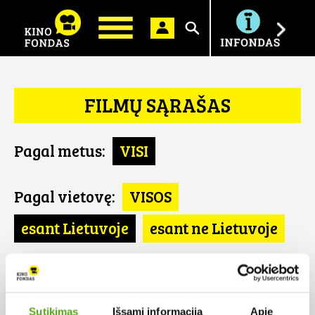
Ieškoti
FILMŲ SĄRAŠAS
Pagal metus:
VISI
Pagal vietovę:
VISOS
esant Lietuvoje
esant ne Lietuvoje
Pagal šalį:
VISOS
Pietų Afrika
Sutikimas
Išsami informacija
Apie