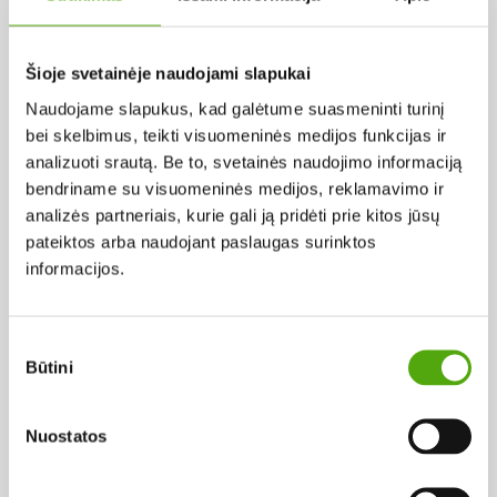
Pagal abėcėlę:
Šioje svetainėje naudojami slapukai
Naudojame slapukus, kad galėtume suasmeninti turinį
Rezultatų nerasta...
bei skelbimus, teikti visuomeninės medijos funkcijas ir
analizuoti srautą. Be to, svetainės naudojimo informaciją
bendriname su visuomeninės medijos, reklamavimo ir
analizės partneriais, kurie gali ją pridėti prie kitos jūsų
pateiktos arba naudojant paslaugas surinktos
informacijos.
Projekto vykdytojas
Sutikimo
Būtini
pasirinkimas
Projekto partneris
Nuostatos