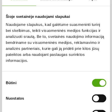
Pagal abėcėlę:
Šioje svetainėje naudojami slapukai
Naudojame slapukus, kad galėtume suasmeninti turinį
Rezultatų nerasta...
bei skelbimus, teikti visuomeninės medijos funkcijas ir
analizuoti srautą. Be to, svetainės naudojimo informaciją
bendriname su visuomeninės medijos, reklamavimo ir
analizės partneriais, kurie gali ją pridėti prie kitos jūsų
pateiktos arba naudojant paslaugas surinktos
informacijos.
Projekto vykdytojas
Sutikimo
Būtini
pasirinkimas
Projekto partneris
Nuostatos