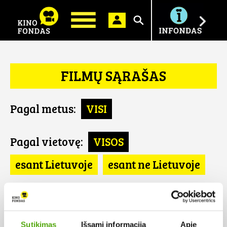
Ieškoti
FILMŲ SĄRAŠAS
Pagal metus:
VISI
Pagal vietovę:
VISOS
esant Lietuvoje
esant ne Lietuvoje
Pagal šalį:
VISOS
Austrija
Sutikimas
Išsami informacija
Apie