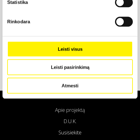
Statistika
Projekto partneris
Rinkodara
Projekto partneris
Leisti visus
Leisti pasirinkimą
Atmesti
Apie projektą
D.U.K.
Susisiekite