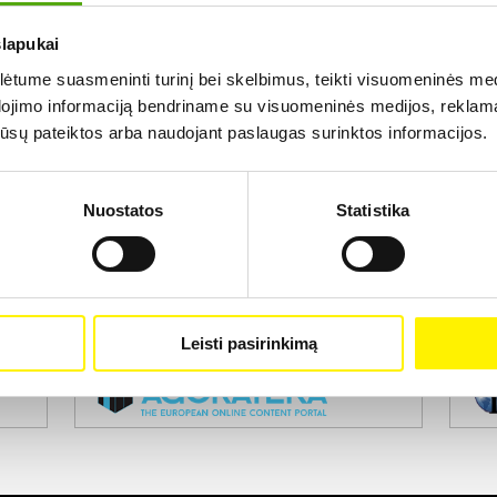
slapukai
Rezultatų nerasta...
tume suasmeninti turinį bei skelbimus, teikti visuomeninės medij
dojimo informaciją bendriname su visuomeninės medijos, reklamav
os jūsų pateiktos arba naudojant paslaugas surinktos informacijos.
Nuostatos
Statistika
Projekto vykdytojas
Leisti pasirinkimą
Projekto partneris
Pro