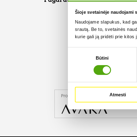
Šioje svetainėje naudojami 
Naudojame slapukus, kad galė
srautą. Be to, svetainės nau
kurie gali ją pridėti prie kit
Sutikimo
Būtini
pasirinkimas
Atmesti
Projekto partneris