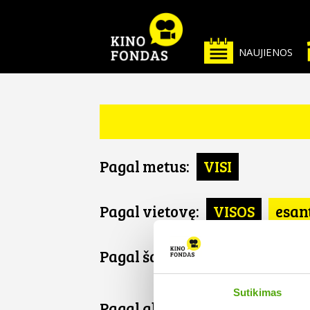
NAUJIENOS
Pagal metus:
VISI
Pagal vietovę:
VISOS
esan
Pagal šalį:
VISOS
Rusija
Sutikimas
Pagal abėcėlę: