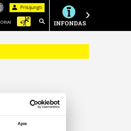
Prisijungti
ORIAI
Ieškoti
Apie