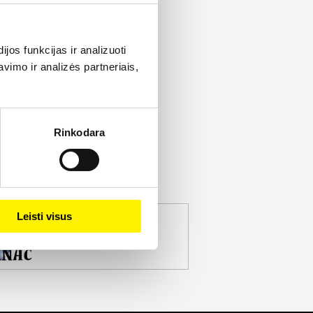
os funkcijas ir analizuoti
imo ir analizės partneriais,
Rinkodara
Leisti visus
jekto partneris