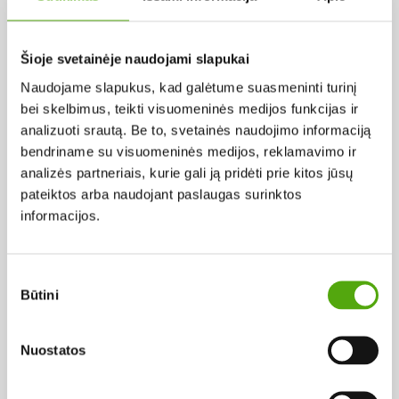
Pagal abėcėlę:
Šioje svetainėje naudojami slapukai
Naudojame slapukus, kad galėtume suasmeninti turinį
Rezultatų nerasta...
bei skelbimus, teikti visuomeninės medijos funkcijas ir
analizuoti srautą. Be to, svetainės naudojimo informaciją
bendriname su visuomeninės medijos, reklamavimo ir
analizės partneriais, kurie gali ją pridėti prie kitos jūsų
pateiktos arba naudojant paslaugas surinktos
informacijos.
Projekto vykdytojas
Sutikimo
Būtini
pasirinkimas
Projekto partneris
Nuostatos