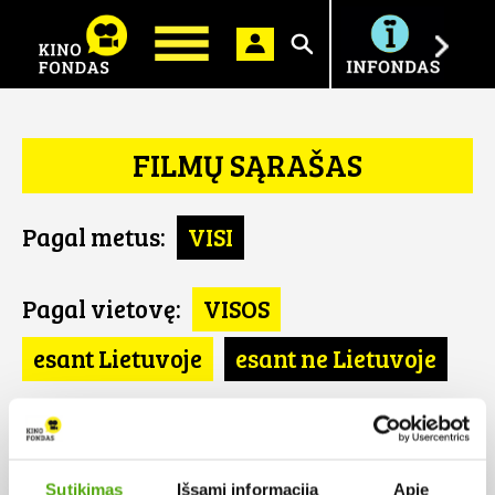
Ieškoti
FILMŲ SĄRAŠAS
Pagal metus:
VISI
Pagal vietovę:
VISOS
esant Lietuvoje
esant ne Lietuvoje
Pagal šalį:
VISOS
DE
Sutikimas
Išsami informacija
Apie