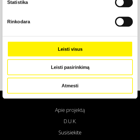
Statistika
Projekto partneris
Rinkodara
Projekto partneris
Leisti visus
Leisti pasirinkimą
Atmesti
Apie projektą
D.U.K.
Susisiekite