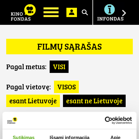
Ieškoti
FILMŲ SĄRAŠAS
Pagal metus:
VISI
Pagal vietovę:
VISOS
esant Lietuvoje
esant ne Lietuvoje
Pagal šalį:
VISOS
FR
Sutikimas
Išsami informacija
Apie