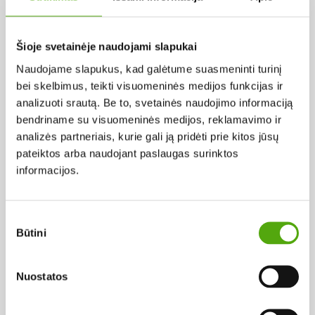
Pagal abėcėlę:
Šioje svetainėje naudojami slapukai
Naudojame slapukus, kad galėtume suasmeninti turinį
Rezultatų nerasta...
bei skelbimus, teikti visuomeninės medijos funkcijas ir
analizuoti srautą. Be to, svetainės naudojimo informaciją
bendriname su visuomeninės medijos, reklamavimo ir
analizės partneriais, kurie gali ją pridėti prie kitos jūsų
pateiktos arba naudojant paslaugas surinktos
informacijos.
Projekto vykdytojas
Sutikimo
Būtini
pasirinkimas
Projekto partneris
Nuostatos