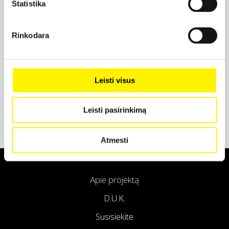
Statistika
Projekto partneris
Rinkodara
Projekto partneris
Leisti visus
Leisti pasirinkimą
Atmesti
Apie projektą
D.U.K.
Susisiekite