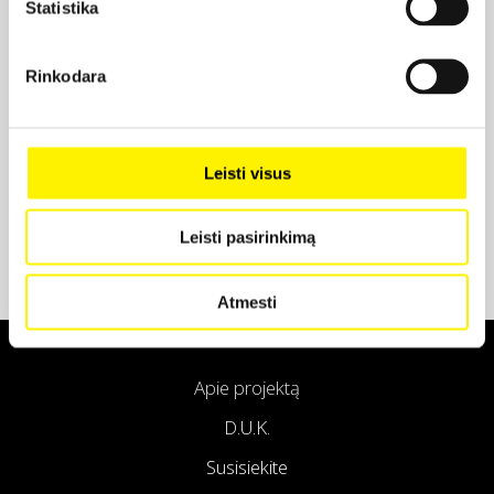
Statistika
Projekto partneris
Rinkodara
Projekto partneris
Leisti visus
Leisti pasirinkimą
Atmesti
Apie projektą
D.U.K.
Susisiekite