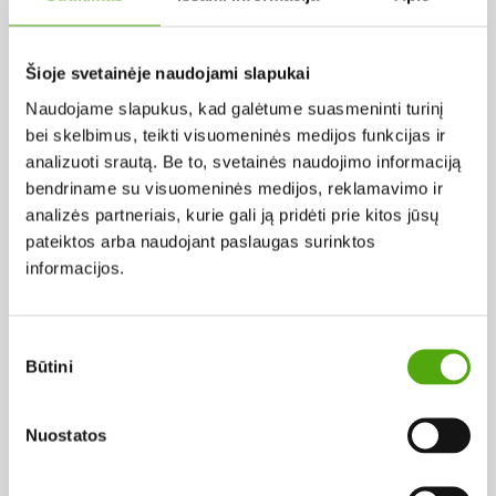
Pagal abėcėlę:
Šioje svetainėje naudojami slapukai
Naudojame slapukus, kad galėtume suasmeninti turinį
Rezultatų nerasta...
bei skelbimus, teikti visuomeninės medijos funkcijas ir
analizuoti srautą. Be to, svetainės naudojimo informaciją
bendriname su visuomeninės medijos, reklamavimo ir
analizės partneriais, kurie gali ją pridėti prie kitos jūsų
pateiktos arba naudojant paslaugas surinktos
informacijos.
Projekto vykdytojas
Sutikimo
Būtini
pasirinkimas
Projekto partneris
Nuostatos