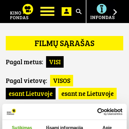
Ieškoti
FILMŲ SĄRAŠAS
Pagal metus:
VISI
Pagal vietovę:
VISOS
esant Lietuvoje
esant ne Lietuvoje
Pagal šalį:
VISOS
JAV
Sutikimas
Išsami informacija
Apie