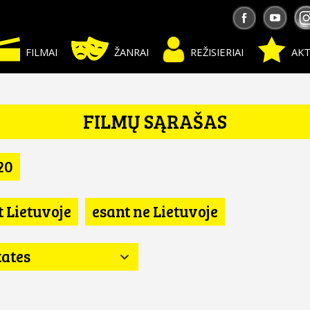
FILMAI
ŽANRAI
REŽISIERIAI
AKT
FILMŲ SĄRAŠAS
20
t Lietuvoje
esant ne Lietuvoje
tates