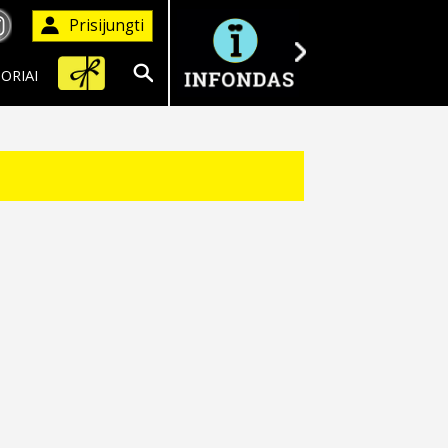
Prisijungti
ORIAI
Ieškoti