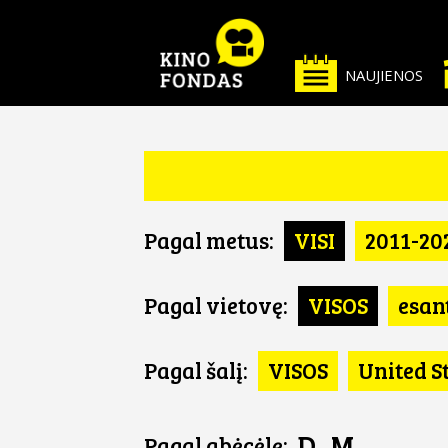
NAUJIENOS
Pagal metus:
VISI
2011-20
Pagal vietovę:
VISOS
esan
Pagal šalį:
VISOS
United S
D
M
Pagal abėcėlę: