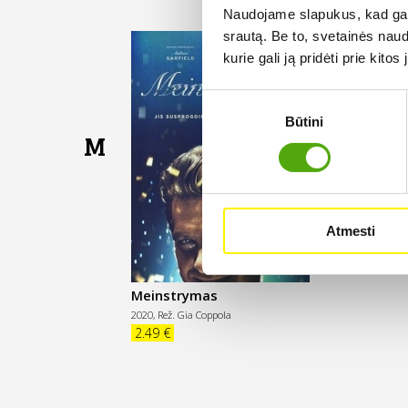
Naudojame slapukus, kad galė
srautą. Be to, svetainės nau
kurie gali ją pridėti prie kit
Sutikimo
Būtini
pasirinkimas
M
Atmesti
Meinstrymas
2020,
Rež. Gia Coppola
2.49 €