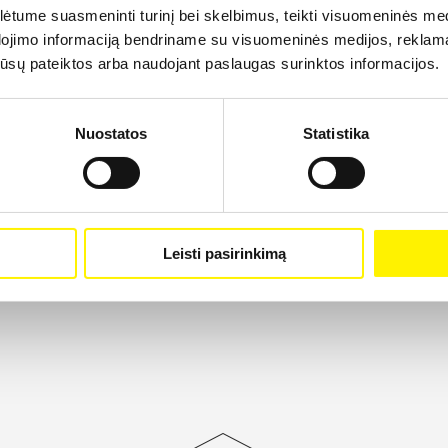
tume suasmeninti turinį bei skelbimus, teikti visuomeninės medij
dojimo informaciją bendriname su visuomeninės medijos, reklamav
os jūsų pateiktos arba naudojant paslaugas surinktos informacijos.
Nuostatos
Statistika
Leisti pasirinkimą