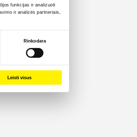
os funkcijas ir analizuoti
imo ir analizės partneriais,
Rinkodara
Leisti visus