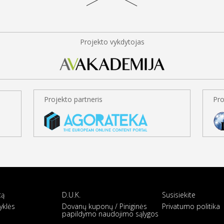
Projekto vykdytojas
Projekto partneris
Pro
tą
D.U.K.
Susisiekite
yklės
Dovanų kuponų / Piniginės
Privatumo politika
papildymo naudojimo sąlygos