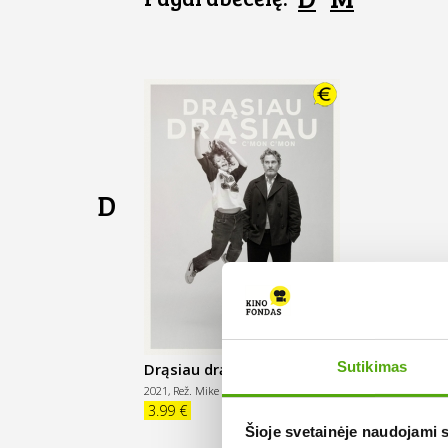
D
Sutikimas
Drąsiau drąsiau
2021,
Rež. Mike Mills
3.99 €
Šioje svetainėje naudojami 