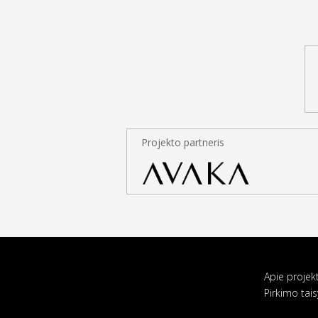
Projekto partneris
Apie projek
Pirkimo tais