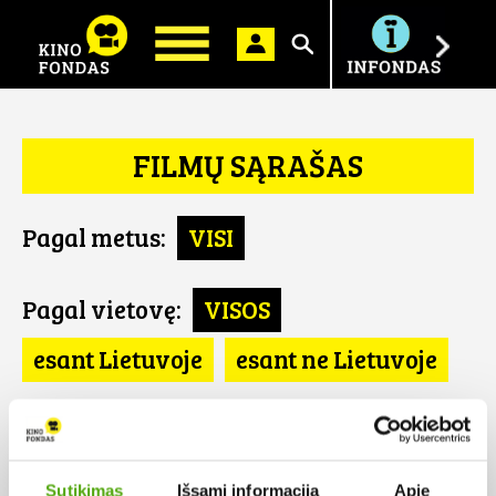
Ieškoti
FILMŲ SĄRAŠAS
Pagal metus:
VISI
Pagal vietovę:
VISOS
esant Lietuvoje
esant ne Lietuvoje
Pagal šalį:
VISOS
Danija
Sutikimas
Išsami informacija
Apie