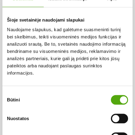
Pagal abėcėlę:
Šioje svetainėje naudojami slapukai
Naudojame slapukus, kad galėtume suasmeninti turinį
Rezultatų nerasta...
bei skelbimus, teikti visuomeninės medijos funkcijas ir
analizuoti srautą. Be to, svetainės naudojimo informaciją
bendriname su visuomeninės medijos, reklamavimo ir
analizės partneriais, kurie gali ją pridėti prie kitos jūsų
pateiktos arba naudojant paslaugas surinktos
informacijos.
Projekto vykdytojas
Sutikimo
Būtini
pasirinkimas
Projekto partneris
Nuostatos