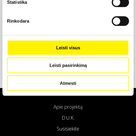
Statistika
Projekto partneris
Rinkodara
Projekto partneris
Leisti visus
Leisti pasirinkimą
Atmesti
Apie projektą
D.U.K.
Susisiekite