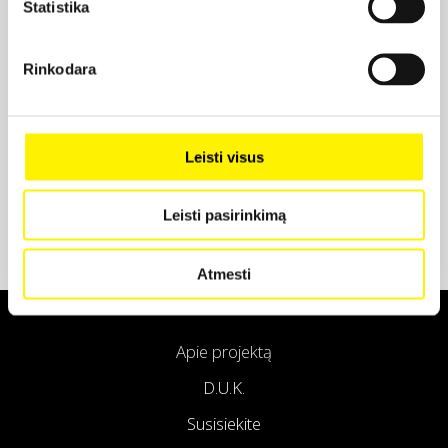
Statistika
Projekto partneris
Rinkodara
Projekto partneris
Leisti visus
Leisti pasirinkimą
Atmesti
Apie projektą
D.U.K.
Susisiekite