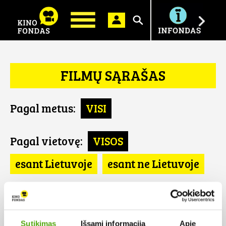
Ieškoti
FILMŲ SĄRAŠAS
Pagal metus:
VISI
Pagal vietovę:
VISOS
esant Lietuvoje
esant ne Lietuvoje
Pagal šalį:
VISOS
Kanada
Sutikimas
Išsami informacija
Apie