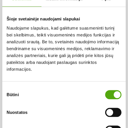
Pagal abėcėlę:
Šioje svetainėje naudojami slapukai
Naudojame slapukus, kad galėtume suasmeninti turinį
Rezultatų nerasta...
bei skelbimus, teikti visuomeninės medijos funkcijas ir
analizuoti srautą. Be to, svetainės naudojimo informaciją
bendriname su visuomeninės medijos, reklamavimo ir
analizės partneriais, kurie gali ją pridėti prie kitos jūsų
pateiktos arba naudojant paslaugas surinktos
informacijos.
Projekto vykdytojas
Sutikimo
Būtini
pasirinkimas
Projekto partneris
Nuostatos