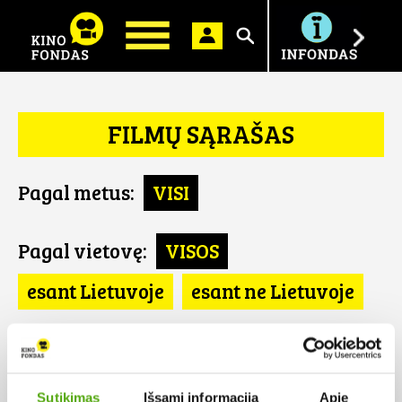
Ieškoti
FILMŲ SĄRAŠAS
Pagal metus:
VISI
Pagal vietovę:
VISOS
esant Lietuvoje
esant ne Lietuvoje
Pagal šalį:
VISOS
Libanas
Sutikimas
Išsami informacija
Apie