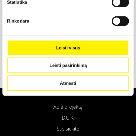
Statistika
Projekto partneris
Rinkodara
Projekto partneris
Leisti visus
Leisti pasirinkimą
Atmesti
Apie projektą
D.U.K.
Susisiekite