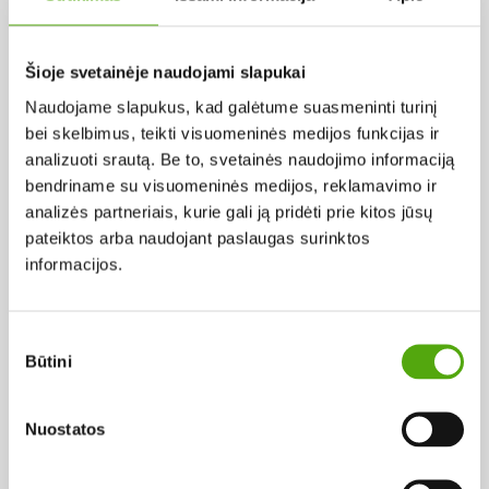
Pagal abėcėlę:
Šioje svetainėje naudojami slapukai
Naudojame slapukus, kad galėtume suasmeninti turinį
Rezultatų nerasta...
bei skelbimus, teikti visuomeninės medijos funkcijas ir
analizuoti srautą. Be to, svetainės naudojimo informaciją
bendriname su visuomeninės medijos, reklamavimo ir
analizės partneriais, kurie gali ją pridėti prie kitos jūsų
pateiktos arba naudojant paslaugas surinktos
informacijos.
Projekto vykdytojas
Sutikimo
Būtini
pasirinkimas
Projekto partneris
Nuostatos