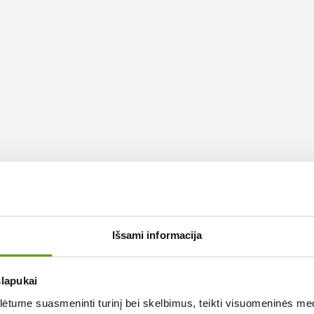
Išsami informacija
slapukai
tume suasmeninti turinį bei skelbimus, teikti visuomeninės medij