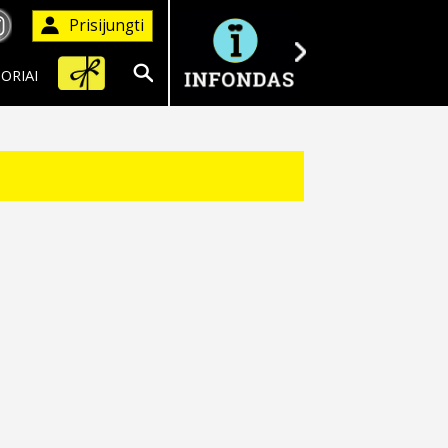
Prisijungti
ORIAI
Ieškoti