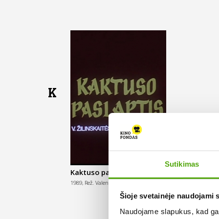
K
Sutikimas
Kaktuso paslaptis
1989,
Rež. Valentas Aškinis
Šioje svetainėje naudojami 
Naudojame slapukus, kad galė