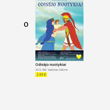
O
Odisėjo nuotykiai
2012,
Rež. Valentas Aškinis
2.49 €