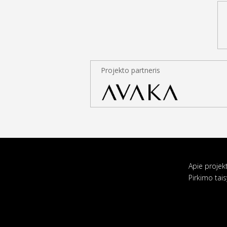
Projekto partneris
Apie projek
Pirkimo tais