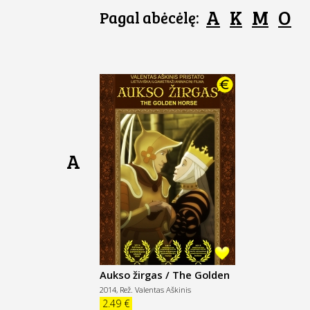
A
K
M
O
Pagal abėcėlę:
A
Aukso žirgas / The Golden
Horse
2014,
Rež. Valentas Aškinis
2.49 €