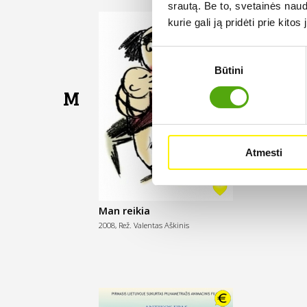
srautą. Be to, svetainės nau
kurie gali ją pridėti prie kit
Sutikimo
Būtini
pasirinkimas
M
Atmesti
Man reikia
2008,
Rež. Valentas Aškinis