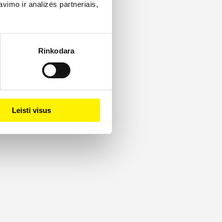
imo ir analizės partneriais,
Rinkodara
Leisti visus