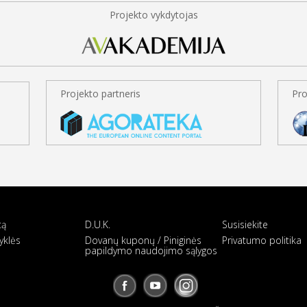
Projekto vykdytojas
Projekto partneris
Pro
tą
D.U.K.
Susisiekite
yklės
Dovanų kuponų / Piniginės
Privatumo politika
papildymo naudojimo sąlygos