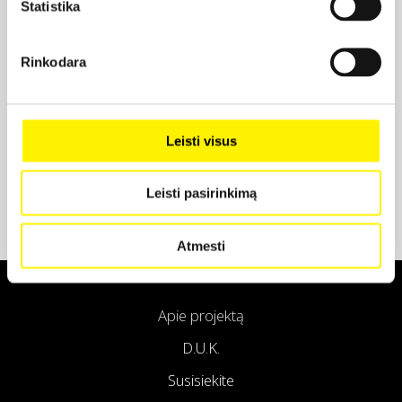
Statistika
Projekto partneris
Rinkodara
Projekto partneris
Leisti visus
Leisti pasirinkimą
Atmesti
Apie projektą
D.U.K.
Susisiekite