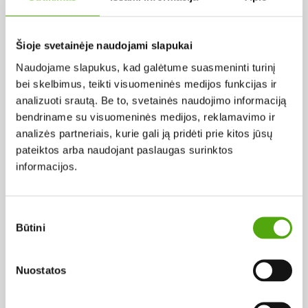
Pagal abėcėlę:
Šioje svetainėje naudojami slapukai
Naudojame slapukus, kad galėtume suasmeninti turinį
Rezultatų nerasta...
bei skelbimus, teikti visuomeninės medijos funkcijas ir
analizuoti srautą. Be to, svetainės naudojimo informaciją
bendriname su visuomeninės medijos, reklamavimo ir
analizės partneriais, kurie gali ją pridėti prie kitos jūsų
pateiktos arba naudojant paslaugas surinktos
informacijos.
Projekto vykdytojas
Sutikimo
Būtini
pasirinkimas
Projekto partneris
Nuostatos