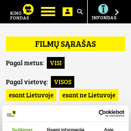
Ieškoti
FILMŲ SĄRAŠAS
Pagal metus:
VISI
Pagal vietovę:
VISOS
esant Lietuvoje
esant ne Lietuvoje
Pagal šalį:
VISOS
Pietų Korėja
Sutikimas
Išsami informacija
Apie