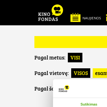
NAUJIENOS
Pagal metus:
VISI
Pagal vietovę:
VISOS
esan
Pagal šalį:
VISOS
Estija
ESTIJA
Sutikimas