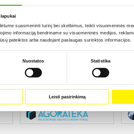
slapukai
Rezultatų nerasta...
tume suasmeninti turinį bei skelbimus, teikti visuomeninės medij
dojimo informaciją bendriname su visuomeninės medijos, reklamav
os jūsų pateiktos arba naudojant paslaugas surinktos informacijos.
Nuostatos
Statistika
Projekto vykdytojas
Leisti pasirinkimą
Projekto partneris
Pro