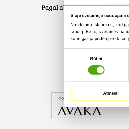
Pagal abėcėlę:
Šioje svetainėje naudojami 
Naudojame slapukus, kad galė
srautą. Be to, svetainės nau
kurie gali ją pridėti prie kit
Sutikimo
Būtini
pasirinkimas
Atmesti
Projekto partneris