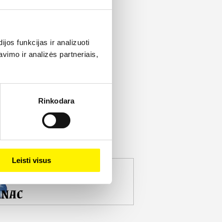
os funkcijas ir analizuoti
imo ir analizės partneriais,
Rinkodara
Leisti visus
jekto partneris