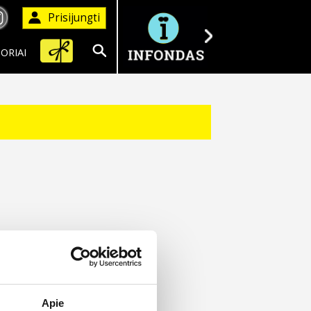
Prisijungti
ORIAI
Ieškoti
Apie