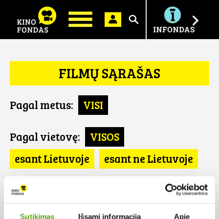
Ieškoti
FILMŲ SĄRAŠAS
Pagal metus:
VISI
Pagal vietovę:
VISOS
esant Lietuvoje
esant ne Lietuvoje
Pagal šalį:
VISOS
Liuksemburgas
Sutikimas
Išsami informacija
Apie