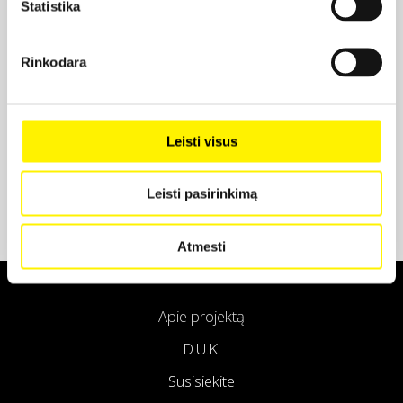
Statistika
Projekto partneris
Rinkodara
Projekto partneris
Leisti visus
Leisti pasirinkimą
Atmesti
Apie projektą
D.U.K.
Susisiekite