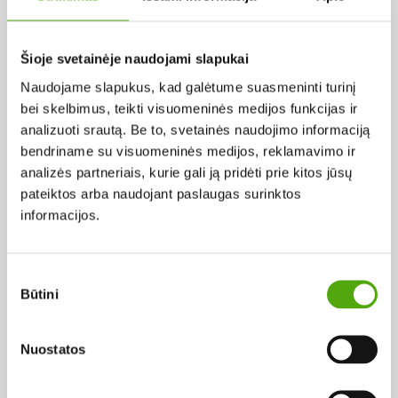
Pagal abėcėlę:
Šioje svetainėje naudojami slapukai
Naudojame slapukus, kad galėtume suasmeninti turinį
Rezultatų nerasta...
bei skelbimus, teikti visuomeninės medijos funkcijas ir
analizuoti srautą. Be to, svetainės naudojimo informaciją
bendriname su visuomeninės medijos, reklamavimo ir
analizės partneriais, kurie gali ją pridėti prie kitos jūsų
pateiktos arba naudojant paslaugas surinktos
informacijos.
Projekto vykdytojas
Sutikimo
Būtini
pasirinkimas
Projekto partneris
Nuostatos