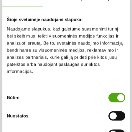
Pagal abėcėlę:
Šioje svetainėje naudojami slapukai
Naudojame slapukus, kad galėtume suasmeninti turinį
Rezultatų nerasta...
bei skelbimus, teikti visuomeninės medijos funkcijas ir
analizuoti srautą. Be to, svetainės naudojimo informaciją
bendriname su visuomeninės medijos, reklamavimo ir
analizės partneriais, kurie gali ją pridėti prie kitos jūsų
pateiktos arba naudojant paslaugas surinktos
informacijos.
Projekto vykdytojas
Sutikimo
Būtini
pasirinkimas
Projekto partneris
Nuostatos