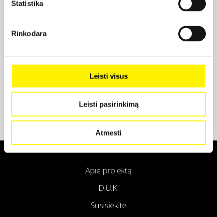
Statistika
Projekto partneris
Rinkodara
Projekto partneris
Leisti visus
Leisti pasirinkimą
Atmesti
Apie projektą
D.U.K.
Susisiekite