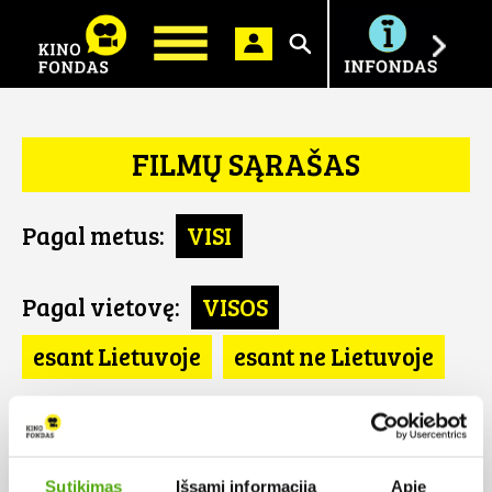
Ieškoti
FILMŲ SĄRAŠAS
Pagal metus:
VISI
Pagal vietovę:
VISOS
esant Lietuvoje
esant ne Lietuvoje
Pagal šalį:
VISOS
CH
Sutikimas
Išsami informacija
Apie