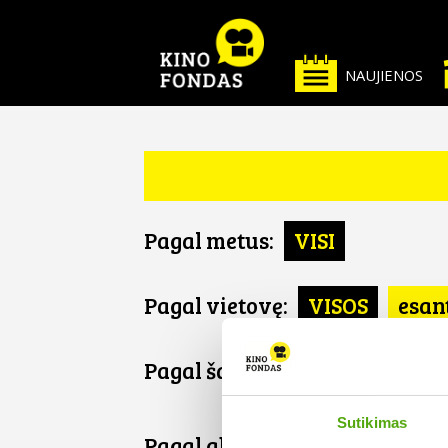
NAUJIENOS
Pagal metus:
VISI
Pagal vietovę:
VISOS
esan
Pagal šalį:
VISOS
Japonija
Sutikimas
Pagal abėcėlę: