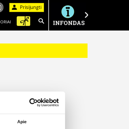
Prisijungti
ORIAI
Ieškoti
Apie