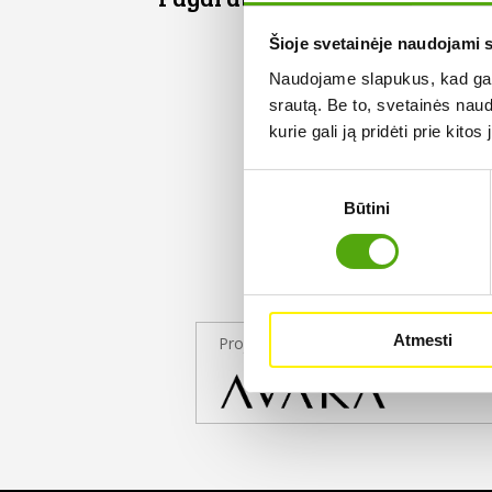
Šioje svetainėje naudojami 
Naudojame slapukus, kad galė
srautą. Be to, svetainės nau
kurie gali ją pridėti prie kit
Sutikimo
Būtini
pasirinkimas
Atmesti
Projekto partneris