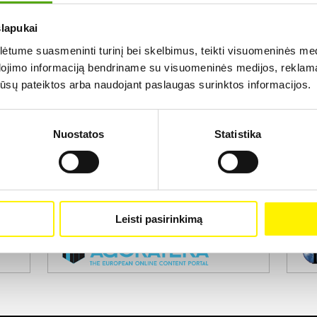
slapukai
Rezultatų nerasta...
tume suasmeninti turinį bei skelbimus, teikti visuomeninės medij
dojimo informaciją bendriname su visuomeninės medijos, reklamav
os jūsų pateiktos arba naudojant paslaugas surinktos informacijos.
Nuostatos
Statistika
Projekto vykdytojas
Leisti pasirinkimą
Projekto partneris
Pro