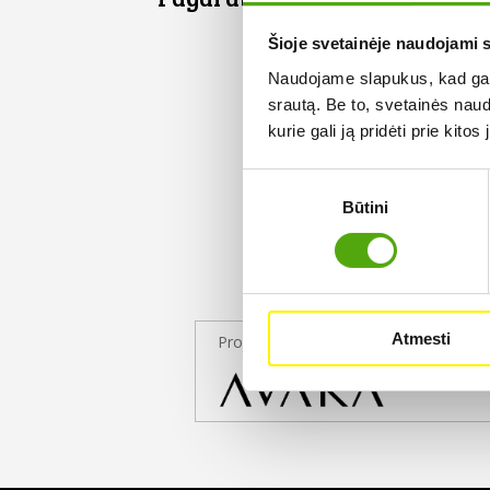
Šioje svetainėje naudojami 
Naudojame slapukus, kad galė
srautą. Be to, svetainės nau
kurie gali ją pridėti prie kit
Sutikimo
Būtini
pasirinkimas
Atmesti
Projekto partneris