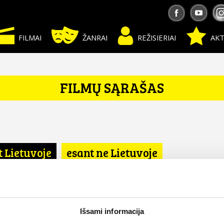
FILMAI
ŽANRAI
REŽISIERIAI
AKT
FILMŲ SĄRAŠAS
t Lietuvoje
esant ne Lietuvoje
 Karalystė
Išsami informacija