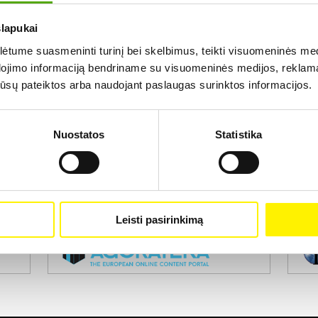
slapukai
Rezultatų nerasta...
tume suasmeninti turinį bei skelbimus, teikti visuomeninės medij
dojimo informaciją bendriname su visuomeninės medijos, reklamav
os jūsų pateiktos arba naudojant paslaugas surinktos informacijos.
Nuostatos
Statistika
Projekto vykdytojas
Leisti pasirinkimą
Projekto partneris
Pro