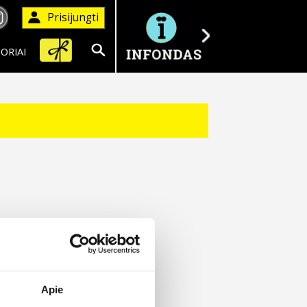
Prisijungti
ORIAI
Ieškoti
Apie