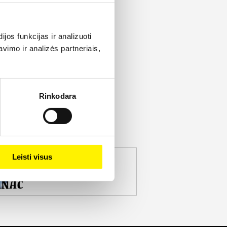
os funkcijas ir analizuoti
imo ir analizės partneriais,
Rinkodara
Leisti visus
jekto partneris