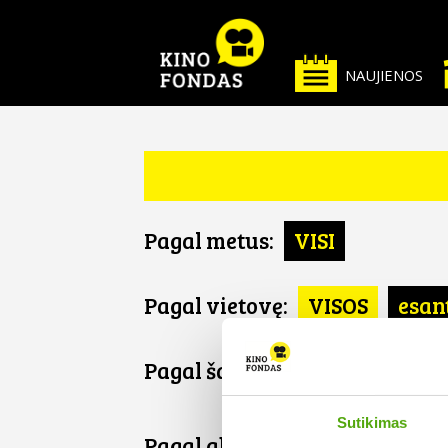
NAUJIENOS
Pagal metus:
VISI
Pagal vietovę:
VISOS
esan
Pagal šalį:
VISOS
Jungtinė
Sutikimas
Pagal abėcėlę: