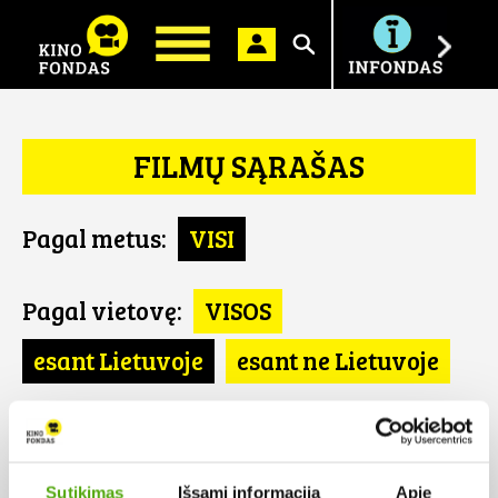
Ieškoti
FILMŲ SĄRAŠAS
Pagal metus:
VISI
Pagal vietovę:
VISOS
esant Lietuvoje
esant ne Lietuvoje
Pagal šalį:
VISOS
Izraelis
Sutikimas
Išsami informacija
Apie