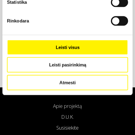
Statistika
Projekto partneris
Rinkodara
Projekto partneris
Leisti visus
Leisti pasirinkimą
Atmesti
Apie projektą
D.U.K.
Susisiekite