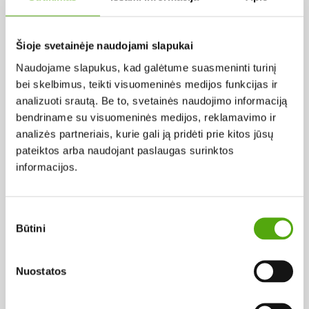
Pagal abėcėlę:
Šioje svetainėje naudojami slapukai
Naudojame slapukus, kad galėtume suasmeninti turinį
Rezultatų nerasta...
bei skelbimus, teikti visuomeninės medijos funkcijas ir
analizuoti srautą. Be to, svetainės naudojimo informaciją
bendriname su visuomeninės medijos, reklamavimo ir
analizės partneriais, kurie gali ją pridėti prie kitos jūsų
pateiktos arba naudojant paslaugas surinktos
informacijos.
Projekto vykdytojas
Sutikimo
Būtini
pasirinkimas
Projekto partneris
Nuostatos