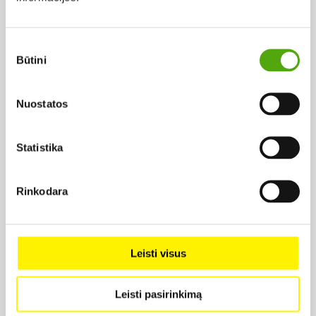
1957,
Rež. Vytautas Mikalauskas
Sutikimo
Būtini
pasirinkimas
Nuostatos
Statistika
Projekto vykdytojas
Rinkodara
Projekto partneris
Leisti visus
Leisti pasirinkimą
Projekto partneris