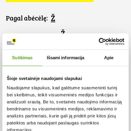
Ž
Pagal abėcėlę:
Ž
Sutikimas
Išsami informacija
Apie
Šioje svetainėje naudojami slapukai
Naudojame slapukus, kad galėtume suasmeninti turinį
bei skelbimus, teikti visuomeninės medijos funkcijas ir
analizuoti srautą. Be to, svetainės naudojimo informaciją
bendriname su visuomeninės medijos, reklamavimo ir
analizės partneriais, kurie gali ją pridėti prie kitos jūsų
pateiktos arba naudojant paslaugas surinktos
Žydrasis horizontas
informacijos.