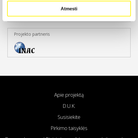
Atmesti
Projekto partneris
Apie projektą
D.U.K.
Susisiekite
Pirkimo taisyklės