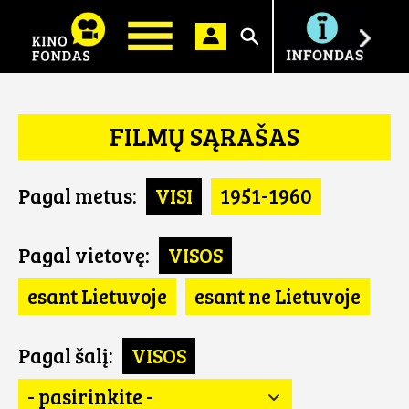
Ieškoti
FILMŲ SĄRAŠAS
Pagal metus:
VISI
1951-1960
Pagal vietovę:
VISOS
esant Lietuvoje
esant ne Lietuvoje
Pagal šalį:
VISOS
- pasirinkite -