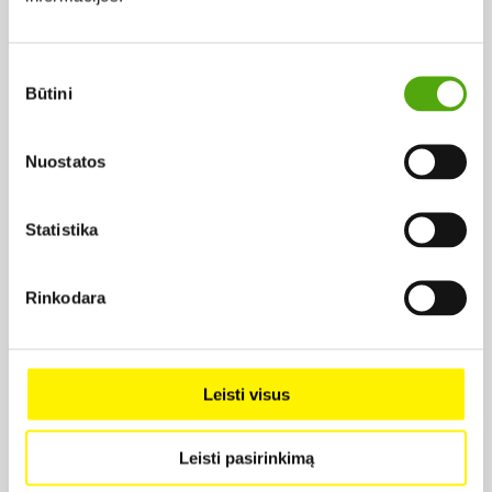
1957,
Rež. Vytautas Mikalauskas
Sutikimo
Būtini
pasirinkimas
Nuostatos
Statistika
Projekto vykdytojas
Rinkodara
Projekto partneris
Leisti visus
Leisti pasirinkimą
Projekto partneris