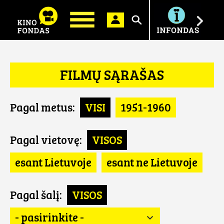
Ieškoti
FILMŲ SĄRAŠAS
Pagal metus:
VISI
1951-1960
Pagal vietovę:
VISOS
esant Lietuvoje
esant ne Lietuvoje
Pagal šalį:
VISOS
- pasirinkite -