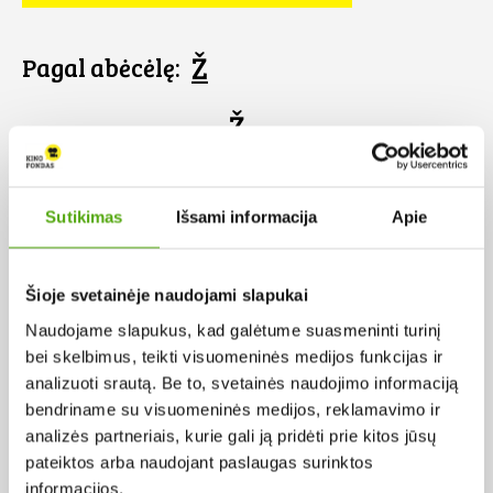
Ž
Pagal abėcėlę:
Ž
Sutikimas
Išsami informacija
Apie
Šioje svetainėje naudojami slapukai
Naudojame slapukus, kad galėtume suasmeninti turinį
bei skelbimus, teikti visuomeninės medijos funkcijas ir
analizuoti srautą. Be to, svetainės naudojimo informaciją
bendriname su visuomeninės medijos, reklamavimo ir
analizės partneriais, kurie gali ją pridėti prie kitos jūsų
pateiktos arba naudojant paslaugas surinktos
Žydrasis horizontas
informacijos.