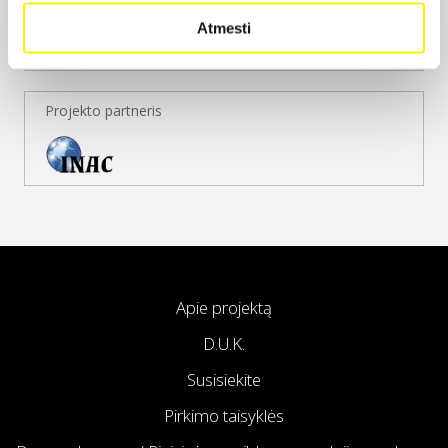
Atmesti
Projekto partneris
Apie projektą
D.U.K.
Susisiekite
Pirkimo taisyklės