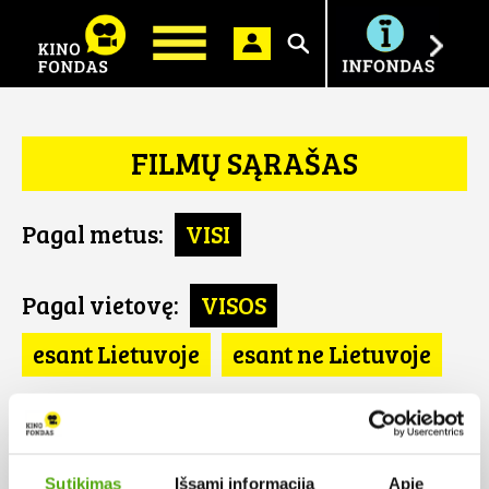
Ieškoti
FILMŲ SĄRAŠAS
Pagal metus:
VISI
Pagal vietovę:
VISOS
esant Lietuvoje
esant ne Lietuvoje
Pagal šalį:
VISOS
Izraelis
Sutikimas
Išsami informacija
Apie