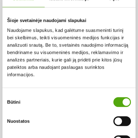
Pagal abėcėlę:
Šioje svetainėje naudojami slapukai
Naudojame slapukus, kad galėtume suasmeninti turinį
Rezultatų nerasta...
bei skelbimus, teikti visuomeninės medijos funkcijas ir
analizuoti srautą. Be to, svetainės naudojimo informaciją
bendriname su visuomeninės medijos, reklamavimo ir
analizės partneriais, kurie gali ją pridėti prie kitos jūsų
pateiktos arba naudojant paslaugas surinktos
informacijos.
Projekto vykdytojas
Sutikimo
Būtini
pasirinkimas
Projekto partneris
Nuostatos