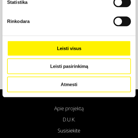
Statistika
Projekto partneris
Rinkodara
Projekto partneris
Leisti visus
Leisti pasirinkimą
Atmesti
Apie projektą
D.U.K.
Susisiekite