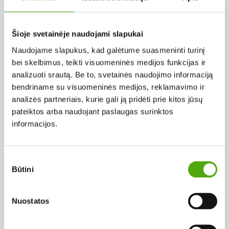
Pagal abėcėlę:
Šioje svetainėje naudojami slapukai
Naudojame slapukus, kad galėtume suasmeninti turinį
Rezultatų nerasta...
bei skelbimus, teikti visuomeninės medijos funkcijas ir
analizuoti srautą. Be to, svetainės naudojimo informaciją
bendriname su visuomeninės medijos, reklamavimo ir
analizės partneriais, kurie gali ją pridėti prie kitos jūsų
pateiktos arba naudojant paslaugas surinktos
informacijos.
Projekto vykdytojas
Sutikimo
Būtini
pasirinkimas
Projekto partneris
Nuostatos