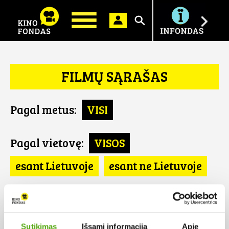
Ieškoti
FILMŲ SĄRAŠAS
Pagal metus:
VISI
Pagal vietovę:
VISOS
esant Lietuvoje
esant ne Lietuvoje
Pagal šalį:
VISOS
Kolumbija
Sutikimas
Išsami informacija
Apie