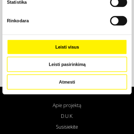
Statistika
Projekto partneris
Rinkodara
Projekto partneris
Leisti visus
Leisti pasirinkimą
Atmesti
Apie projektą
D.U.K.
Susisiekite