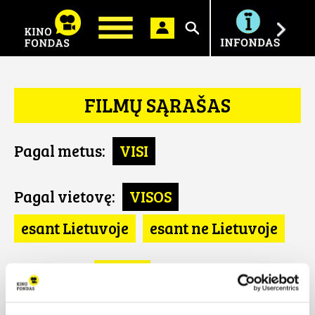
Ieškoti
FILMŲ SĄRAŠAS
Pagal metus:
VISI
Pagal vietovę:
VISOS
esant Lietuvoje
esant ne Lietuvoje
Pagal šalį:
VISOS
Slovėnija