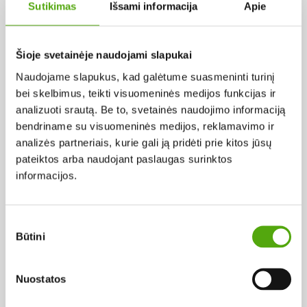
SLOVĖNIJA
Sutikimas
Išsami informacija
Apie
Šioje svetainėje naudojami slapukai
Pagal abėcėlę:
Naudojame slapukus, kad galėtume suasmeninti turinį
Rezultatų nerasta...
bei skelbimus, teikti visuomeninės medijos funkcijas ir
analizuoti srautą. Be to, svetainės naudojimo informaciją
bendriname su visuomeninės medijos, reklamavimo ir
analizės partneriais, kurie gali ją pridėti prie kitos jūsų
pateiktos arba naudojant paslaugas surinktos
informacijos.
Projekto vykdytojas
Sutikimo
Būtini
pasirinkimas
Projekto partneris
Nuostatos