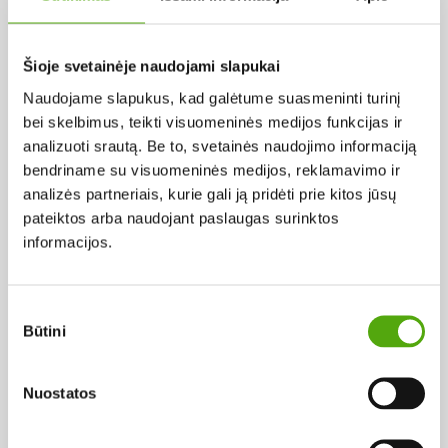
Pagal abėcėlę:
Šioje svetainėje naudojami slapukai
Naudojame slapukus, kad galėtume suasmeninti turinį
Rezultatų nerasta...
bei skelbimus, teikti visuomeninės medijos funkcijas ir
analizuoti srautą. Be to, svetainės naudojimo informaciją
bendriname su visuomeninės medijos, reklamavimo ir
analizės partneriais, kurie gali ją pridėti prie kitos jūsų
pateiktos arba naudojant paslaugas surinktos
informacijos.
Projekto vykdytojas
Sutikimo
Būtini
pasirinkimas
Projekto partneris
Nuostatos