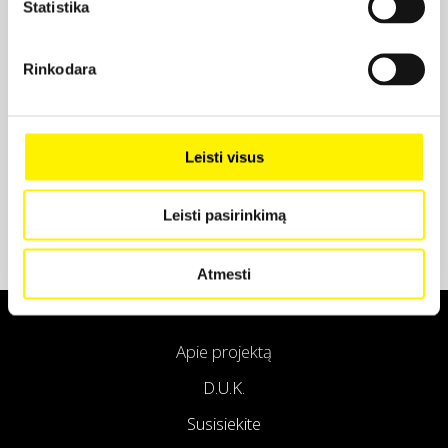
Statistika
Projekto partneris
Rinkodara
Projekto partneris
Leisti visus
Leisti pasirinkimą
Atmesti
Apie projektą
D.U.K.
Susisiekite