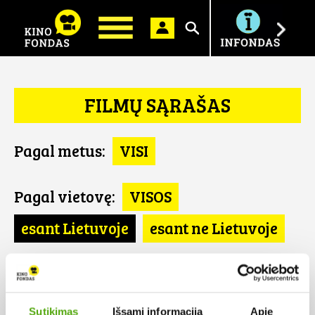
Ieškoti
FILMŲ SĄRAŠAS
Pagal metus:
VISI
Pagal vietovę:
VISOS
esant Lietuvoje
esant ne Lietuvoje
Pagal šalį:
VISOS
Austrija
Sutikimas
Išsami informacija
Apie