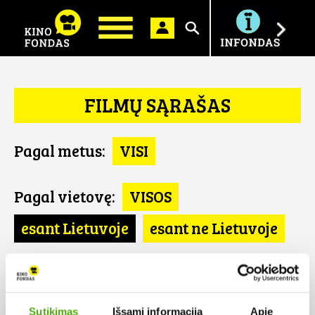
Ieškoti
FILMŲ SĄRAŠAS
Pagal metus:
VISI
Pagal vietovę:
VISOS
esant Lietuvoje
esant ne Lietuvoje
Pagal šalį:
VISOS
UK
Sutikimas
Išsami informacija
Apie