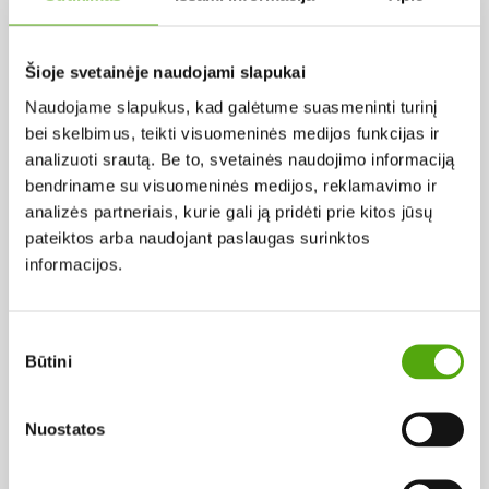
Pagal abėcėlę:
Šioje svetainėje naudojami slapukai
Naudojame slapukus, kad galėtume suasmeninti turinį
Rezultatų nerasta...
bei skelbimus, teikti visuomeninės medijos funkcijas ir
analizuoti srautą. Be to, svetainės naudojimo informaciją
bendriname su visuomeninės medijos, reklamavimo ir
analizės partneriais, kurie gali ją pridėti prie kitos jūsų
pateiktos arba naudojant paslaugas surinktos
informacijos.
Projekto vykdytojas
Sutikimo
Būtini
pasirinkimas
Projekto partneris
Nuostatos