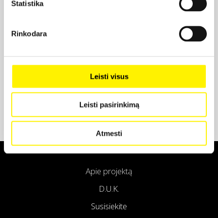
Statistika
Projekto partneris
Rinkodara
Projekto partneris
Leisti visus
Leisti pasirinkimą
Atmesti
Apie projektą
D.U.K.
Susisiekite