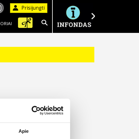
Prisijungti
ORIAI
Ieškoti
Apie