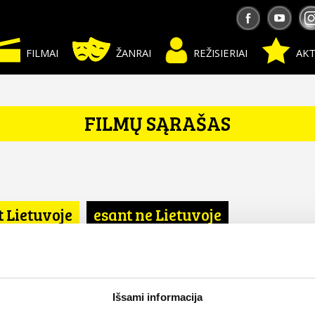
FILMAI
ŽANRAI
REŽISIERIAI
AKT
FILMŲ SĄRAŠAS
t Lietuvoje
esant ne Lietuvoje
Išsami informacija