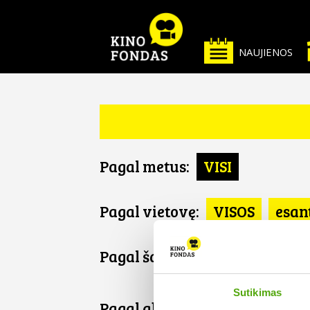
NAUJIENOS
Pagal metus:
VISI
Pagal vietovę:
VISOS
esan
Pagal šalį:
VISOS
Libanas
Sutikimas
Pagal abėcėlę: