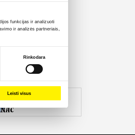
os funkcijas ir analizuoti
imo ir analizės partneriais,
Rinkodara
Leisti visus
jekto partneris