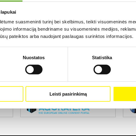
slapukai
Rezultatų nerasta...
tume suasmeninti turinį bei skelbimus, teikti visuomeninės medij
dojimo informaciją bendriname su visuomeninės medijos, reklamav
os jūsų pateiktos arba naudojant paslaugas surinktos informacijos.
Nuostatos
Statistika
Projekto vykdytojas
Leisti pasirinkimą
Projekto partneris
Pro