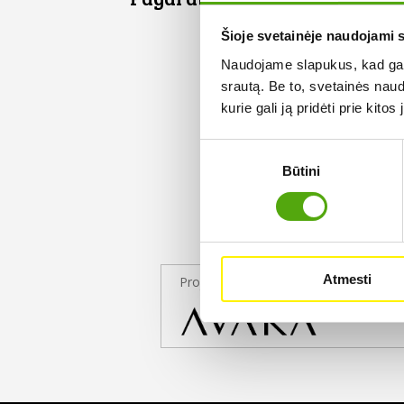
Šioje svetainėje naudojami 
Naudojame slapukus, kad galė
srautą. Be to, svetainės nau
kurie gali ją pridėti prie kit
Sutikimo
Būtini
pasirinkimas
Atmesti
Projekto partneris