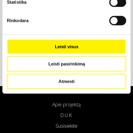
Statistika
Projekto partneris
Rinkodara
Projekto partneris
Leisti visus
Leisti pasirinkimą
Atmesti
Apie projektą
D.U.K.
Susisiekite