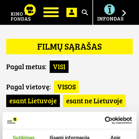
Ieškoti
FILMŲ SĄRAŠAS
Pagal metus:
VISI
Pagal vietovę:
VISOS
esant Lietuvoje
esant ne Lietuvoje
Pagal šalį:
VISOS
Vokietija
Sutikimas
Išsami informacija
Apie