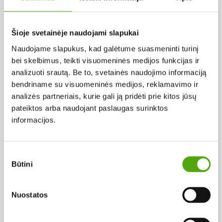
Pagal abėcėlę:
Šioje svetainėje naudojami slapukai
Naudojame slapukus, kad galėtume suasmeninti turinį
Rezultatų nerasta...
bei skelbimus, teikti visuomeninės medijos funkcijas ir
analizuoti srautą. Be to, svetainės naudojimo informaciją
bendriname su visuomeninės medijos, reklamavimo ir
analizės partneriais, kurie gali ją pridėti prie kitos jūsų
pateiktos arba naudojant paslaugas surinktos
informacijos.
Projekto vykdytojas
Sutikimo
Būtini
pasirinkimas
Projekto partneris
Nuostatos