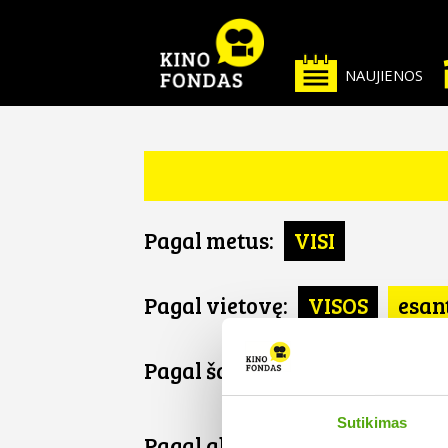
NAUJIENOS
Pagal metus:
VISI
Pagal vietovę:
VISOS
esan
Pagal šalį:
VISOS
Ukraina
Sutikimas
Pagal abėcėlę: