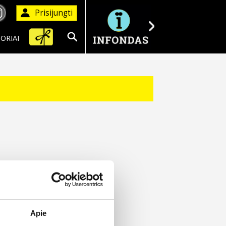
Prisijungti
ORIAI
Ieškoti
Apie