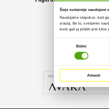
Šioje svetainėje naudojami 
Naudojame slapukus, kad galė
srautą. Be to, svetainės nau
kurie gali ją pridėti prie kit
Sutikimo
Būtini
pasirinkimas
Atmesti
Projekto partneris