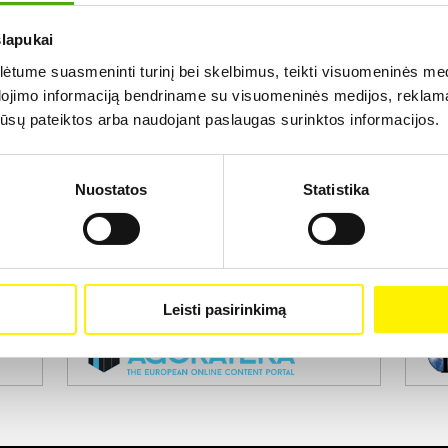
slapukai
Rezultatų nerasta...
tume suasmeninti turinį bei skelbimus, teikti visuomeninės medij
dojimo informaciją bendriname su visuomeninės medijos, reklamav
os jūsų pateiktos arba naudojant paslaugas surinktos informacijos.
Nuostatos
Statistika
Projekto vykdytojas
Leisti pasirinkimą
Projekto partneris
Pro