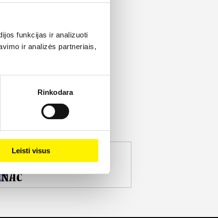
os funkcijas ir analizuoti
imo ir analizės partneriais,
Rinkodara
Leisti visus
jekto partneris