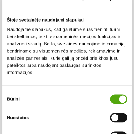
Pagal abėcėlę:
Šioje svetainėje naudojami slapukai
Naudojame slapukus, kad galėtume suasmeninti turinį
Rezultatų nerasta...
bei skelbimus, teikti visuomeninės medijos funkcijas ir
analizuoti srautą. Be to, svetainės naudojimo informaciją
bendriname su visuomeninės medijos, reklamavimo ir
analizės partneriais, kurie gali ją pridėti prie kitos jūsų
pateiktos arba naudojant paslaugas surinktos
informacijos.
Projekto vykdytojas
Sutikimo
Būtini
pasirinkimas
Projekto partneris
Nuostatos