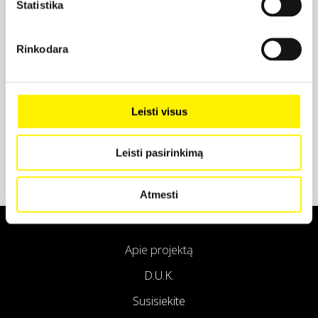
Statistika
Projekto partneris
Rinkodara
Projekto partneris
Leisti visus
Leisti pasirinkimą
Atmesti
Apie projektą
D.U.K.
Susisiekite