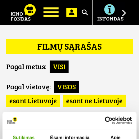
Ieškoti
FILMŲ SĄRAŠAS
Pagal metus:
VISI
Pagal vietovę:
VISOS
esant Lietuvoje
esant ne Lietuvoje
Pagal šalį:
VISOS
SE
Sutikimas
Išsami informacija
Apie