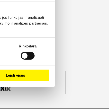
os funkcijas ir analizuoti
imo ir analizės partneriais,
Rinkodara
Leisti visus
jekto partneris