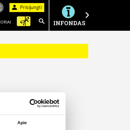
Prisijungti
ORIAI
Ieškoti
Apie