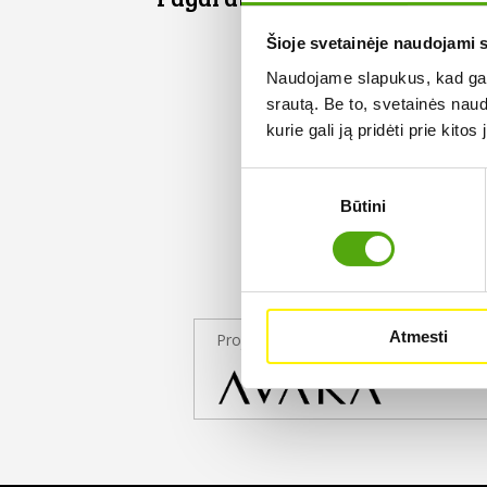
Šioje svetainėje naudojami 
Naudojame slapukus, kad galė
srautą. Be to, svetainės nau
kurie gali ją pridėti prie kit
Sutikimo
Būtini
pasirinkimas
Atmesti
Projekto partneris