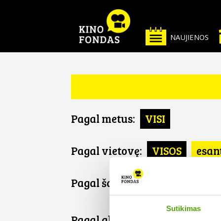
NAUJIENOS
Pagal metus:
VISI
Pagal vietovę:
VISOS
esan
Pagal šalį:
VISOS
Lenkija
Sutikimas
Pagal abėcėlę: