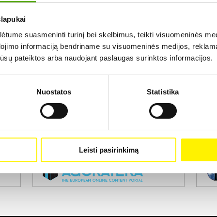
slapukai
Rezultatų nerasta...
tume suasmeninti turinį bei skelbimus, teikti visuomeninės medij
dojimo informaciją bendriname su visuomeninės medijos, reklamav
os jūsų pateiktos arba naudojant paslaugas surinktos informacijos.
Nuostatos
Statistika
Projekto vykdytojas
Leisti pasirinkimą
Projekto partneris
Pro