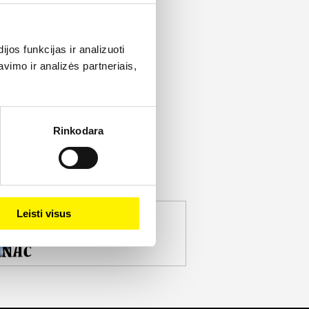
os funkcijas ir analizuoti
imo ir analizės partneriais,
Rinkodara
Leisti visus
jekto partneris