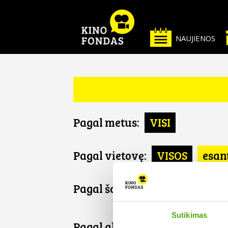
NAUJIENOS
Pagal metus:
VISI
Pagal vietovę:
VISOS
esan
Pagal šalį:
VISOS
Brazilija
Sutikimas
Pagal abėcėlę: