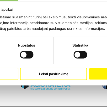
slapukai
Rezultatų nerasta...
tume suasmeninti turinį bei skelbimus, teikti visuomeninės medij
dojimo informaciją bendriname su visuomeninės medijos, reklamav
os jūsų pateiktos arba naudojant paslaugas surinktos informacijos.
Nuostatos
Statistika
Projekto vykdytojas
Leisti pasirinkimą
Projekto partneris
Pro