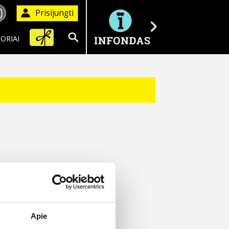
Prisijungti
ORIAI
Ieškoti
Apie