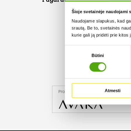
Šioje svetainėje naudojami 
Naudojame slapukus, kad galė
srautą. Be to, svetainės nau
kurie gali ją pridėti prie kit
Sutikimo
Būtini
pasirinkimas
Atmesti
Projekto partneris