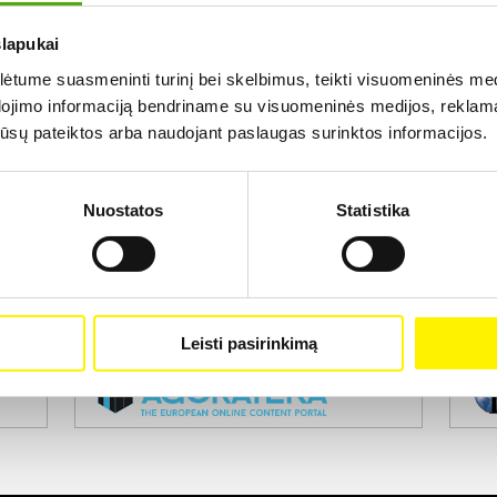
slapukai
Rezultatų nerasta...
tume suasmeninti turinį bei skelbimus, teikti visuomeninės medij
dojimo informaciją bendriname su visuomeninės medijos, reklamav
os jūsų pateiktos arba naudojant paslaugas surinktos informacijos.
Nuostatos
Statistika
Projekto vykdytojas
Leisti pasirinkimą
Projekto partneris
Pro