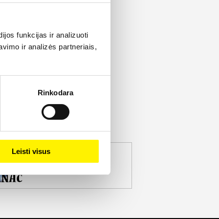
os funkcijas ir analizuoti
imo ir analizės partneriais,
Rinkodara
Leisti visus
jekto partneris