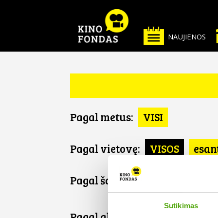
NAUJIENOS
Pagal metus:
VISI
Pagal vietovę:
VISOS
esan
Pagal šalį:
VISOS
Nyderla
Sutikimas
Pagal abėcėlę: