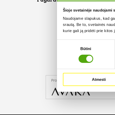
Šioje svetainėje naudojami 
Naudojame slapukus, kad galė
srautą. Be to, svetainės nau
kurie gali ją pridėti prie kit
Sutikimo
Būtini
pasirinkimas
Atmesti
Projekto partneris