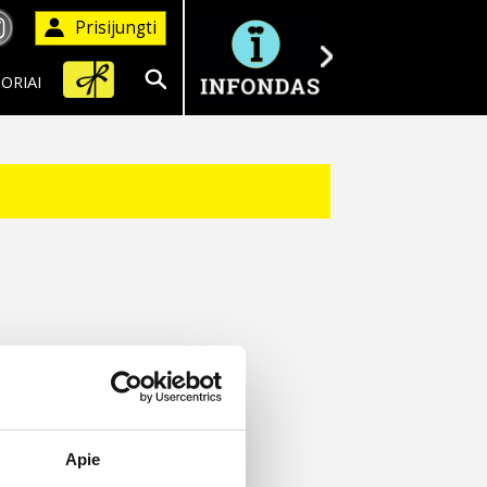
Prisijungti
ORIAI
Ieškoti
Apie