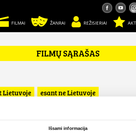
FILMAI
ŽANRAI
REŽISIERIAI
AKT
FILMŲ SĄRAŠAS
t Lietuvoje
esant ne Lietuvoje
ndai
Išsami informacija