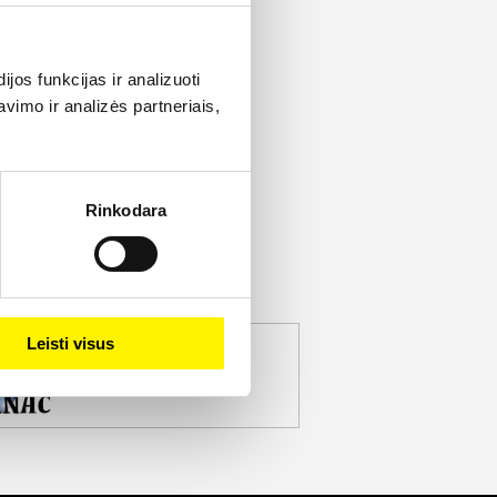
os funkcijas ir analizuoti
imo ir analizės partneriais,
Rinkodara
Leisti visus
jekto partneris