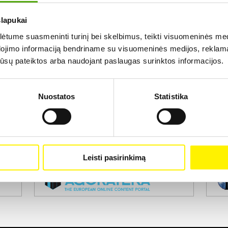
slapukai
Rezultatų nerasta...
tume suasmeninti turinį bei skelbimus, teikti visuomeninės medij
dojimo informaciją bendriname su visuomeninės medijos, reklamav
os jūsų pateiktos arba naudojant paslaugas surinktos informacijos.
Nuostatos
Statistika
Projekto vykdytojas
Leisti pasirinkimą
Projekto partneris
Pro