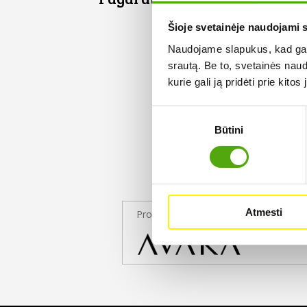
Šioje svetainėje naudojami 
Naudojame slapukus, kad galė
srautą. Be to, svetainės nau
kurie gali ją pridėti prie kit
Sutikimo
Būtini
pasirinkimas
Atmesti
Projekto partneris