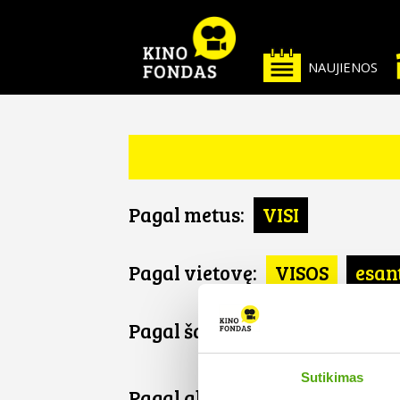
NAUJIENOS
Pagal metus:
VISI
Pagal vietovę:
VISOS
esan
Pagal šalį:
VISOS
Australi
Sutikimas
Pagal abėcėlę: