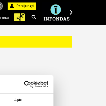
Prisijungti
ORIAI
Ieškoti
Apie