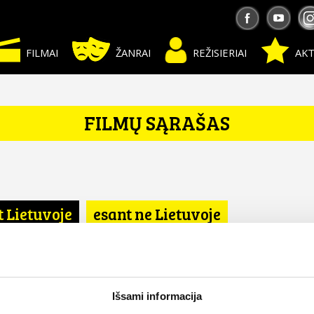
FILMAI
ŽANRAI
REŽISIERIAI
AKT
FILMŲ SĄRAŠAS
t Lietuvoje
esant ne Lietuvoje
ja
Išsami informacija