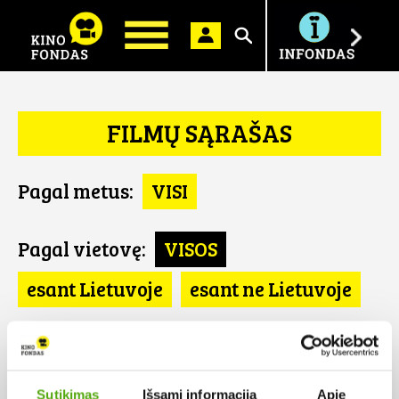
Ieškoti
FILMŲ SĄRAŠAS
Pagal metus:
VISI
Pagal vietovę:
VISOS
esant Lietuvoje
esant ne Lietuvoje
Pagal šalį:
VISOS
Portugalija
Sutikimas
Išsami informacija
Apie