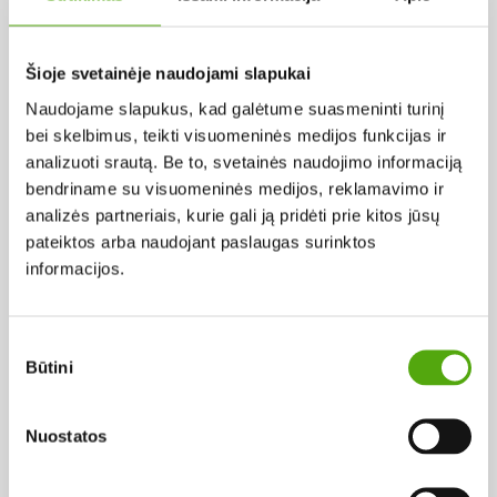
Pagal abėcėlę:
Šioje svetainėje naudojami slapukai
Naudojame slapukus, kad galėtume suasmeninti turinį
Rezultatų nerasta...
bei skelbimus, teikti visuomeninės medijos funkcijas ir
analizuoti srautą. Be to, svetainės naudojimo informaciją
bendriname su visuomeninės medijos, reklamavimo ir
analizės partneriais, kurie gali ją pridėti prie kitos jūsų
pateiktos arba naudojant paslaugas surinktos
informacijos.
Projekto vykdytojas
Sutikimo
Būtini
pasirinkimas
Projekto partneris
Nuostatos