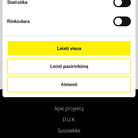
Statistika
Projekto partneris
Rinkodara
Projekto partneris
Leisti visus
Leisti pasirinkimą
Atmesti
Apie projektą
D.U.K.
Susisiekite