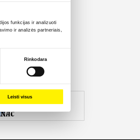
os funkcijas ir analizuoti
imo ir analizės partneriais,
Rinkodara
Leisti visus
jekto partneris