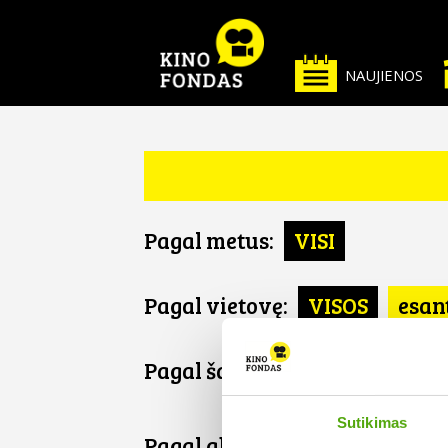
NAUJIENOS
Pagal metus:
VISI
Pagal vietovę:
VISOS
esan
Pagal šalį:
VISOS
United S
Sutikimas
Pagal abėcėlę: