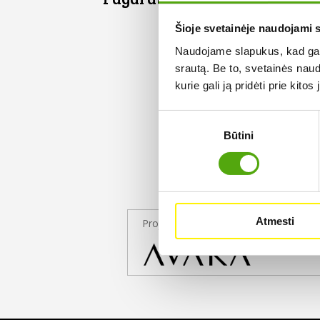
Šioje svetainėje naudojami 
Naudojame slapukus, kad galė
srautą. Be to, svetainės nau
kurie gali ją pridėti prie kit
Sutikimo
Būtini
pasirinkimas
Atmesti
Projekto partneris