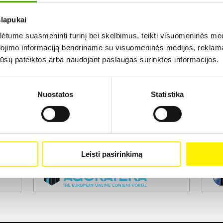
slapukai
Rezultatų nerasta...
tume suasmeninti turinį bei skelbimus, teikti visuomeninės medij
dojimo informaciją bendriname su visuomeninės medijos, reklamav
os jūsų pateiktos arba naudojant paslaugas surinktos informacijos.
Nuostatos
Statistika
Projekto vykdytojas
Leisti pasirinkimą
Projekto partneris
Pro