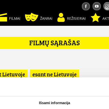
FILMAI
ŽANRAI
REŽISIERIAI
AKT
FILMŲ SĄRAŠAS
t Lietuvoje
esant ne Lietuvoje
tates
Išsami informacija