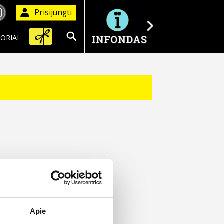
Prisijungti
ORIAI
Ieškoti
Apie