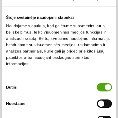
Pagal abėcėlę:
Šioje svetainėje naudojami slapukai
Naudojame slapukus, kad galėtume suasmeninti turinį
Rezultatų nerasta...
bei skelbimus, teikti visuomeninės medijos funkcijas ir
analizuoti srautą. Be to, svetainės naudojimo informaciją
bendriname su visuomeninės medijos, reklamavimo ir
analizės partneriais, kurie gali ją pridėti prie kitos jūsų
pateiktos arba naudojant paslaugas surinktos
informacijos.
Projekto vykdytojas
Sutikimo
Būtini
pasirinkimas
Projekto partneris
Nuostatos