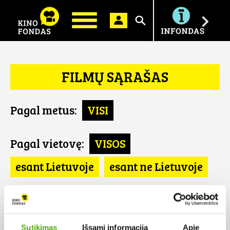
Ieškoti
FILMŲ SĄRAŠAS
Pagal metus:
VISI
Pagal vietovę:
VISOS
esant Lietuvoje
esant ne Lietuvoje
Pagal šalį:
VISOS
Iranas
Sutikimas
Išsami informacija
Apie