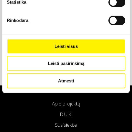
Statistika
Projekto partneris
Rinkodara
Projekto partneris
Leisti visus
Leisti pasirinkimą
Atmesti
Apie projektą
D.U.K.
Susisiekite