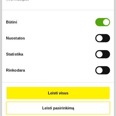
2020,
Rež. Marat Sargsyan
2.99 €
Sutikimo
Būtini
pasirinkimas
Nuostatos
Statistika
Projekto vykdytojas
Rinkodara
Projekto partneris
Leisti visus
Leisti pasirinkimą
Projekto partneris