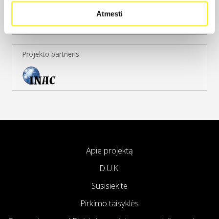
Atmesti
Projekto partneris
Apie projektą
D.U.K.
Susisiekite
Pirkimo taisyklės