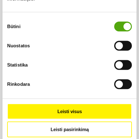
2020,
Rež. Tomas Jašinskas
2.49 €
Sutikimo
Būtini
pasirinkimas
Nuostatos
Statistika
Projekto vykdytojas
Rinkodara
Projekto partneris
Leisti visus
Leisti pasirinkimą
Projekto partneris