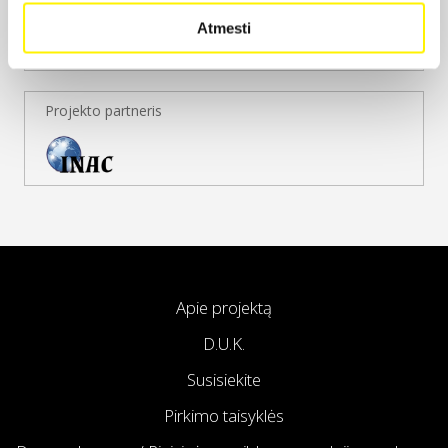
Atmesti
Projekto partneris
Apie projektą
D.U.K.
Susisiekite
Pirkimo taisyklės