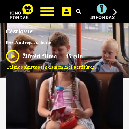
Ieškoti
Cėstlavie
Rež. Andrėja Juškaitė
Žiūrėti filmą
15 min.
Filmas skirtas tik asmeninei peržiūrai.