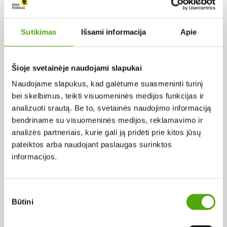
Šalis:
Lietuva
Sutikimas
Išsami informacija
Apie
Rūšis:
Trumpametražiai filmai
Šioje svetainėje naudojami slapukai
Naudojame slapukus, kad galėtume suasmeninti turinį
Žanras:
bei skelbimus, teikti visuomeninės medijos funkcijas ir
Drama
analizuoti srautą. Be to, svetainės naudojimo informaciją
bendriname su visuomeninės medijos, reklamavimo ir
Metai:
analizės partneriais, kurie gali ją pridėti prie kitos jūsų
2019
pateiktos arba naudojant paslaugas surinktos
informacijos.
Trukmė:
0 val. 15 min.
Sutikimo
Operatoriai:
Būtini
pasirinkimas
Rusnė Gocentaitė