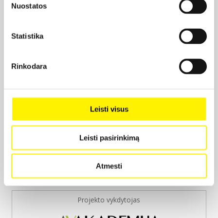
Nuostatos
Montažo režisieriai:
Rusnė Gocentaitė
Andrėja Juškaitė
Statistika
Prodiuseriai:
Rinkodara
Augustė Puteikytė
Prodiuserinė įmonė:
Skalvijos kino akademija
Leisti visus
Leisti pasirinkimą
Atmesti
Projekto vykdytojas