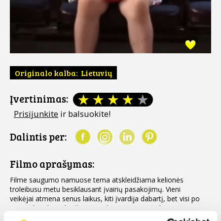
Originalo kalba
: Lietuvių
Įvertinimas:
Prisijunkite
ir balsuokite!
Dalintis per:
Filmo aprašymas:
Filme saugumo namuose tema atskleidžiama kelionės
troleibusu metu besiklausant įvairių pasakojimų. Vieni
veikėjai atmena senus laikus, kiti įvardija dabartį, bet visi po
truputį bando apibrėžti povandeninių srovių įtaką namų
Daugiau
klimate.