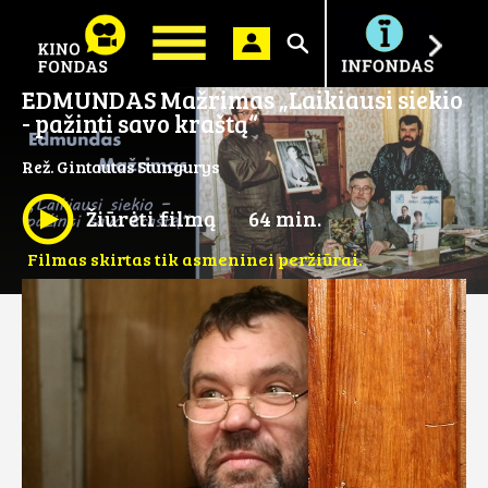
Ieškoti
EDMUNDAS Mažrimas „Laikiausi siekio
- pažinti savo kraštą“
Rež. Gintautas Stungurys
Žiūrėti filmą
64 min.
Filmas skirtas tik asmeninei peržiūrai.