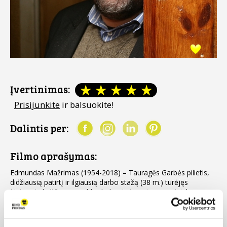
Įvertinimas:
Prisijunkite
ir balsuokite!
Dalintis per:
Filmo aprašymas:
Edmundas Mažrimas (1954-2018) – Tauragės Garbės pilietis,
didžiausią patirtį ir ilgiausią darbo stažą (38 m.) turėjęs
Lietuvoje kultūros paveldo darbuotojas, visuomenininkas,
kultūrininkas.
Daugiau
Per ilgametę veiklą sukaupė didžiulį kultūros paveldo archyvą