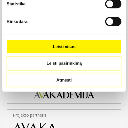
Statistika
Juozas Kazlauskas
Prodiuserinė įmonė:
Rinkodara
Lietuvos kino studija
Leisti visus
Leisti pasirinkimą
Atmesti
Projekto vykdytojas
Projekto partneris