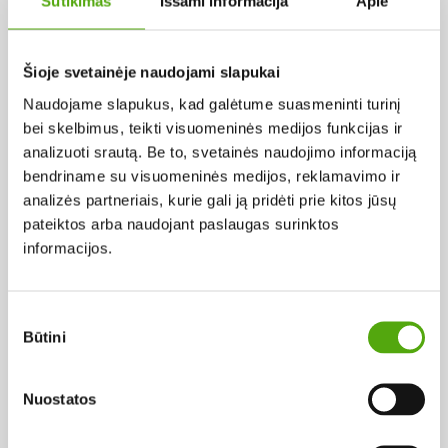
Sutikimas
Išsami informacija
Apie
Lietuva
Rūšis:
Šioje svetainėje naudojami slapukai
Dokumentinis
Naudojame slapukus, kad galėtume suasmeninti turinį
Žanras:
bei skelbimus, teikti visuomeninės medijos funkcijas ir
analizuoti srautą. Be to, svetainės naudojimo informaciją
Dokumentika
bendriname su visuomeninės medijos, reklamavimo ir
Metai:
analizės partneriais, kurie gali ją pridėti prie kitos jūsų
pateiktos arba naudojant paslaugas surinktos
1984
informacijos.
Trukmė:
0 val. 18 min.
Sutikimo
Būtini
pasirinkimas
Scenarijaus autoriai:
Laima Pangonytė
Robertas Verba
Nuostatos
Operatoriai: