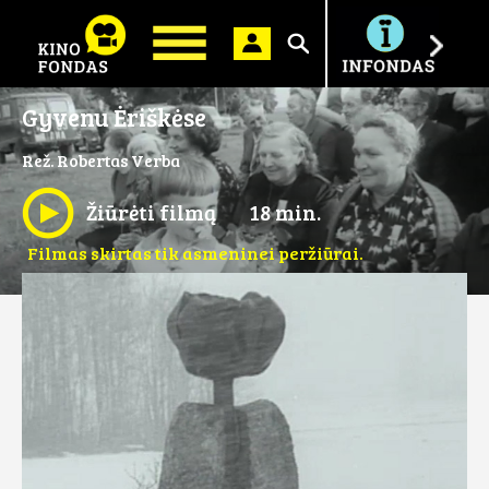
Ieškoti
Gyvenu Ėriškėse
Rež. Robertas Verba
Žiūrėti filmą
18 min.
Filmas skirtas tik asmeninei peržiūrai.