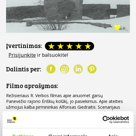
Įvertinimas:
Prisijunkite
ir balsuokite!
Dalintis per:
Filmo aprašymas:
Režisieriaus R. Verbos filmas apie anuomet garsų
Panevėžio rajono Ėriškių kolūkį, jo pasiekimus. Apie ateities
užmojus kalba pirmininkas Alfonsas Giedraitis. Scenarijaus
autoriai: L. Pangonytė, R. Verba, operatorius J. Kazlauskas.
Daugiau
LKS filmas.
Šalis: