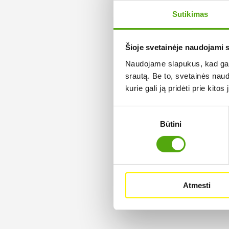
Sutikimas
Šioje svetainėje naudojami 
Naudojame slapukus, kad galė
srautą. Be to, svetainės nau
kurie gali ją pridėti prie kit
Sutikimo
Būtini
pasirinkimas
Atmesti