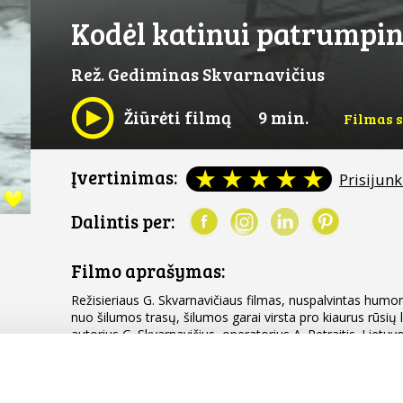
Kodėl katinui patrumpi
Rež. Gediminas Skvarnavičius
Žiūrėti filmą
9 min.
Filmas s
Įvertinimas:
Prisijunk
Dalintis per:
Filmo aprašymas:
Režisieriaus G. Skvarnavičiaus filmas, nuspalvintas humor
nuo šilumos trasų, šilumos garai virsta pro kiaurus rūsių l
autorius G. Skvarnavičius, operatorius A. Petraitis. Lietuvo
Daugiau