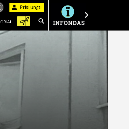
Prisijungti
ORIAI
Ieškoti