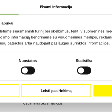
Šalis:
Išsami informacija
Lietuva
Rūšis:
slapukai
Dokumentinis
tume suasmeninti turinį bei skelbimus, teikti visuomeninės medij
dojimo informaciją bendriname su visuomeninės medijos, reklamav
Žanras:
os jūsų pateiktos arba naudojant paslaugas surinktos informacijos.
Dokumentika
Metai:
Nuostatos
Statistika
1985
Trukmė:
0 val. 9 min.
Leisti pasirinkimą
Scenarijaus autoriai:
Gediminas Skvarnavičius