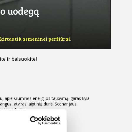
no uodegą
kirtas tik asmeninei peržiūrai.
ite
ir balsuokite!
u, apie šiluminės energijos taupymą: garas kyla
angus, atviras laiptinių duris. Scenarijaus
s kino studija.