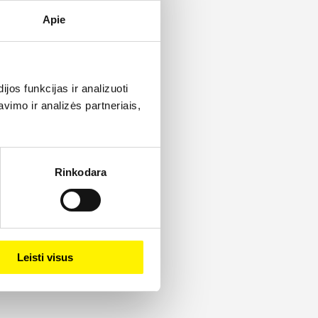
Apie
os funkcijas ir analizuoti
imo ir analizės partneriais,
Rinkodara
Leisti visus