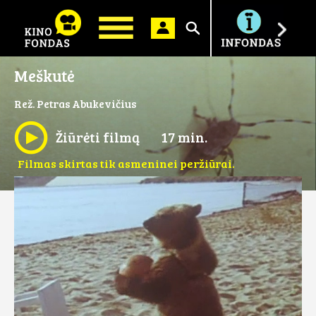
Ieškoti
Meškutė
Rež. Petras Abukevičius
Žiūrėti filmą
17 min.
Filmas skirtas tik asmeninei peržiūrai.