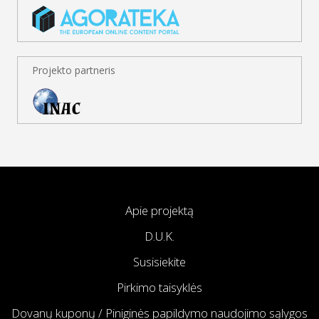
Projekto partneris
Apie projektą
D.U.K.
Susisiekite
Pirkimo taisyklės
Dovanų kuponų / Piniginės papildymo naudojimo sąlygos