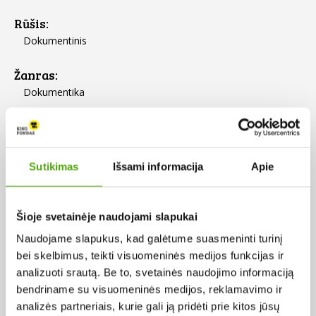
Rūšis:
Dokumentinis
Žanras:
Dokumentika
Metai:
1981
Sutikimas
Išsami informacija
Apie
Trukmė:
0 val. 17 min.
Šioje svetainėje naudojami slapukai
Scenarijaus autoriai:
Naudojame slapukus, kad galėtume suasmeninti turinį
Petras Abukevičius
bei skelbimus, teikti visuomeninės medijos funkcijas ir
Leonardas Grudzinskas
analizuoti srautą. Be to, svetainės naudojimo informaciją
bendriname su visuomeninės medijos, reklamavimo ir
Operatoriai:
analizės partneriais, kurie gali ją pridėti prie kitos jūsų
Osvaldas Mieliauskas