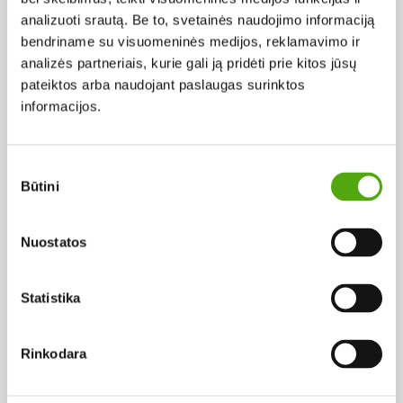
analizuoti srautą. Be to, svetainės naudojimo informaciją
Scenarijaus autoriai:
bendriname su visuomeninės medijos, reklamavimo ir
analizės partneriais, kurie gali ją pridėti prie kitos jūsų
Marijonas Giedrys
pateiktos arba naudojant paslaugas surinktos
Romas Gudaitis
informacijos.
Operatoriai:
Jonas Tomaševičius
Sutikimo
Būtini
pasirinkimas
Dailininkai:
Algirdas Ničius
Nuostatos
Kostiumų dailininkai:
Viktorija Bimbaitė
Statistika
Muzikos autoriai:
Giedrius Kuprevičius
Rinkodara
Aktoriai: