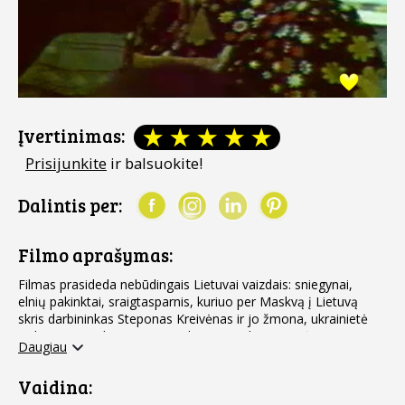
Įvertinimas:
Prisijunkite
ir balsuokite!
Dalintis per:
Filmo aprašymas:
Filmas prasideda nebūdingais Lietuvai vaizdais: sniegynai,
elnių pakinktai, sraigtasparnis, kuriuo per Maskvą į Lietuvą
skris darbininkas Steponas Kreivėnas ir jo žmona, ukrainietė
Polina su sūneliu Marium. Nelengvai radęs gimtąjį
Daugiau
vienkiemį, herojus susitinka su pasenusiais tėvais, broliu
Vaciu, čia užvažiuojančiu iš miesto, atostogaujančia
Vaidina:
seserim Šarūne, kuri Vilniuje – pradedanti žurnalistė.
Kadaise gausi šeima išsibarstė. Nėra ir vyriausiojo brolio