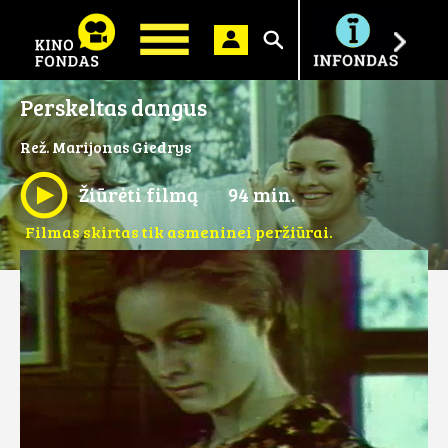
Ieškoti
Perskeltas dangus
Rež. Marijonas Giedrys
Žiūrėti filmą
94 min.
Filmas skirtas tik asmeninei peržiūrai.