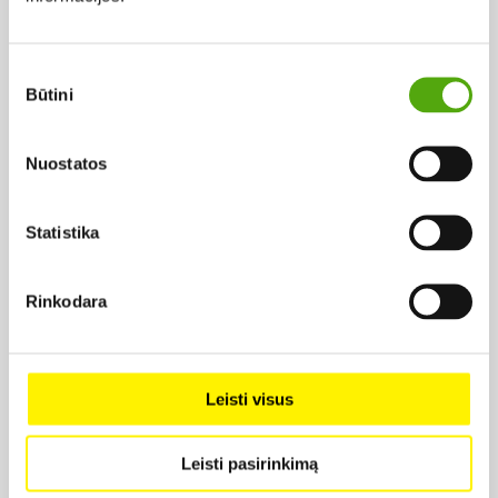
2008,
Rež. Laimantas Kairys
1.99 €
Sutikimo
Būtini
pasirinkimas
Nuostatos
Statistika
Projekto vykdytojas
Rinkodara
Projekto partneris
Leisti visus
Leisti pasirinkimą
Projekto partneris