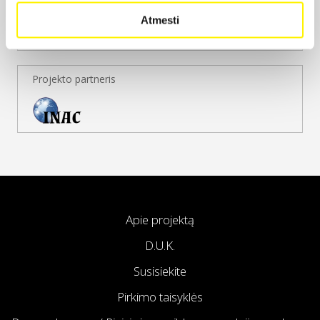
Atmesti
Projekto partneris
Apie projektą
D.U.K.
Susisiekite
Pirkimo taisyklės