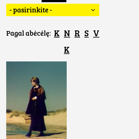
- pasirinkite -
K
N
R
S
V
Pagal abėcėlę:
K