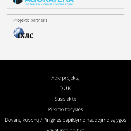
Projekto partneris
Apie projektą
D.U.K.
Susisiekite
Pirkimo taisyklės
Dovanų kuponų / Piniginės papildymo naudojimo sąlygos
Privatumo politika