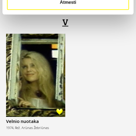
Atmesti
V
Velnio nuotaka
1974,
Rež. Arūnas Žebriūnas